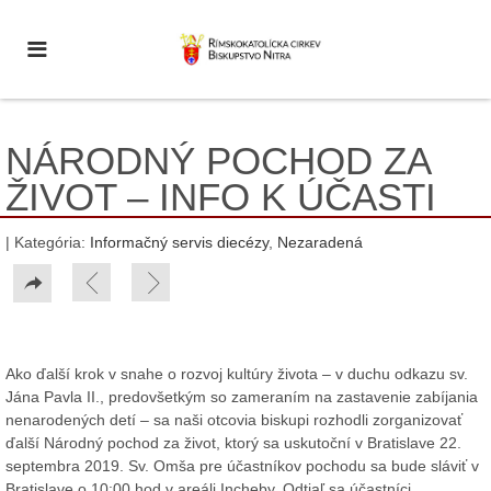
NÁRODNÝ POCHOD ZA
ŽIVOT – INFO K ÚČASTI
| Kategória:
Informačný servis diecézy
,
Nezaradená
Ako ďalší krok v snahe o rozvoj kultúry života – v duchu odkazu sv.
Jána Pavla II., predovšetkým so zameraním na zastavenie zabíjania
nenarodených detí – sa naši otcovia biskupi rozhodli zorganizovať
ďalší Národný pochod za život, ktorý sa uskutoční v Bratislave 22.
septembra 2019. Sv. Omša pre účastníkov pochodu sa bude sláviť v
Bratislave o 10:00 hod v areáli Incheby. Odtiaľ sa účastníci