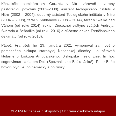
Kňazského seminára sv. Gorazda v Nitre zároveň poverený
pastoráciou povolaní (2002-2008), asistent Teologického inštitútu v
Nitre (2002 – 2004), odborný asistent Teologického inštitútu v Nitre
(2004 – 2008), farár v Soblahove (2008 – 2014), farár v Skalke nad
Váhom (od roku 2014), rektor Diecéznej svätyne svätých Andreja-
Svorada a Beňadika (od roku 2016) a súčasne dekan Trenčianskeho
dekanátu (od roku 2018).
Pápež František ho 29. januára 2021 vymenoval za nového
pomocného biskupa starobylej Nitrianskej diecézy a zároveň
titulárneho biskupa Amudarského. Biskupské heslo znie: In hoc
cognovimus caritatem Dei! (Spoznali sme Božiu lásku!). Peter Beňo
hovorí plynule po nemecky a po rusky.
© 2024 Nitrianske biskupstvo |
Ochrana osobných údajov