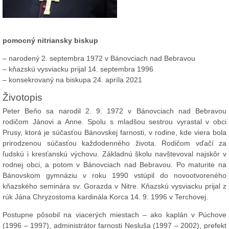
pomocný nitriansky biskup
– narodený 2. septembra 1972 v Bánovciach nad Bebravou
– kňazskú vysviacku prijal 14. septembra 1996
– konsekrovaný na biskupa 24. apríla 2021
Životopis
Peter Beňo sa narodil 2. 9. 1972 v Bánovciach nad Bebravou
rodičom Jánovi a Anne. Spolu s mladšou sestrou vyrastal v obci
Prusy, ktorá je súčasťou Bánovskej farnosti, v rodine, kde viera bola
prirodzenou súčasťou každodenného života. Rodičom vďačí za
ľudskú i kresťanskú výchovu. Základnú školu navštevoval najskôr v
rodnej obci, a potom v Bánovciach nad Bebravou. Po maturite na
Bánovskom gymnáziu v roku 1990 vstúpil do novootvoreného
kňazského seminára sv. Gorazda v Nitre. Kňazskú vysviacku prijal z
rúk Jána Chryzostoma kardinála Korca 14. 9. 1996 v Terchovej.
Postupne pôsobil na viacerých miestach – ako kaplán v Púchove
(1996 – 1997), administrátor farnosti Nesluša (1997 – 2002), prefekt