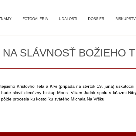
ZNAMY
FOTOGALÉRIA
UDALOSTI
DOSSIER
BISKUPST
 NA SLÁVNOSŤ BOŽIEHO T
ätejšieho Kristovho Tela a Krvi (pripadá na štvrtok 19. júna) uskutočn
ú bude sláviť diecézny biskup Mons. Viliam Judák spolu s kňazmi Nit
 pôjde procesia ku kostolíku svätého Michala Na Vŕšku.