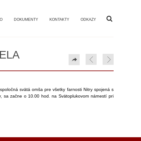
VO
DOKUMENTY
KONTAKTY
ODKAZY
ELA
í spoločná svätá omša pre všetky farnosti Nitry spojená s
ry, sa začne o 10.00 hod. na Svätoplukovom námestí pri