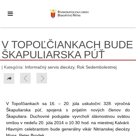
V TOPOĽČIANKACH BUDE
ŠKAPULIARSKA PÚŤ
| Kategória:
Informačný servis diecézy
,
Rok Sedembolestnej
V Topoľčiankach sa 16. – 20. júla uskutoční 328. výročná
Škapuliarska púť, spojená s prijatím nových členov do
Škapuliara. Duchovné podujatie vyvrcholí slávnostnou svätou
omšou v nedeľu 20. júla 2014 o 10.30 hod. na miestnej Kalvárii.
Hlavným celebrantom bude generálny vikár Nitrianskej diecézy
Mons. Peter Brodek.