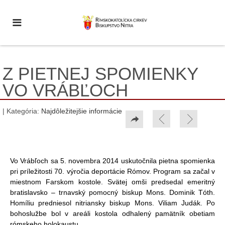
Z PIETNEJ SPOMIENKY
VO VRÁBĽOCH
| Kategória:
Najdôležitejšie informácie
Vo Vrábľoch sa 5. novembra 2014 uskutočnila pietna spomienka
pri príležitosti 70. výročia deportácie Rómov. Program sa začal v
miestnom Farskom kostole. Svätej omši predsedal emeritný
bratislavsko – trnavský pomocný biskup Mons. Dominik Tóth.
Homíliu predniesol nitriansky biskup Mons. Viliam Judák. Po
bohoslužbe bol v areáli kostola odhalený pamätník obetiam
rómskeho holokaustu.