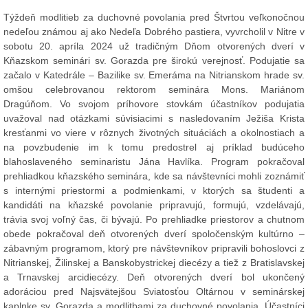
Týždeň modlitieb za duchovné povolania pred Štvrtou veľkonočnou
nedeľou známou aj ako Nedeľa Dobrého pastiera, vyvrcholil v Nitre v
sobotu 20. apríla 2024 už tradičným Dňom otvorených dverí v
Kňazskom seminári sv. Gorazda pre širokú verejnosť. Podujatie sa
začalo v Katedrále – Bazilike sv. Emeráma na Nitrianskom hrade sv.
omšou celebrovanou rektorom seminára Mons. Mariánom
Dragúňom. Vo svojom príhovore stovkám účastníkov podujatia
uvažoval nad otázkami súvisiacimi s nasledovaním Ježiša Krista
kresťanmi vo viere v rôznych životných situáciách a okolnostiach a
na povzbudenie im k tomu predostrel aj príklad budúceho
blahoslaveného seminaristu Jána Havlíka. Program pokračoval
prehliadkou kňazského seminára, kde sa návštevníci mohli zoznámiť
s internými priestormi a podmienkami, v ktorých sa študenti a
kandidáti na kňazské povolanie pripravujú, formujú, vzdelávajú,
trávia svoj voľný čas, či bývajú. Po prehliadke priestorov a chutnom
obede pokračoval deň otvorených dverí spoločenským kultúrno –
zábavným programom, ktorý pre návštevníkov pripravili bohoslovci z
Nitrianskej, Žilinskej a Banskobystrickej diecézy a tiež z Bratislavskej
a Trnavskej arcidiecézy. Deň otvorených dverí bol ukončený
adoráciou pred Najsvätejšou Sviatosťou Oltárnou v seminárskej
kaplnke sv. Gorazda a modlitbami za duchovné povolania. Účastníci