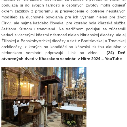
podujatia si do svojich farností a osobných životov mohli odniesť
okrem zážitkov z programu aj presvedčenie o potrebe neustálych
modlitieb za duchovné povolania pre ich význam nielen pre život
Cirkvi, ale najmä každého človeka, pre ktorého bola kňazská služba
Ježišom Kristom ustanovená. Na tradičnom podujatí sa zúčastnili
veriaci s viacerými kňazmi z farností nielen Nitrianskej diecézy, ale aj
Žilinskej a Banskobystrickej diecézy a tiež z Bratislavskej a Trnavskej
arcidiecézy, z ktorých sa kandidáti na kňazskú službu aktuálne v
nitrianskom seminári pripravujú. Link na video:
(24) Deň
otvorených dverí v Kňazskom seminári v Nitre 2024 – YouTube