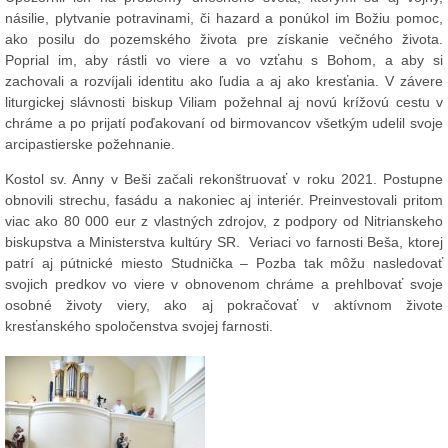
násilie, plytvanie potravinami, či hazard a ponúkol im Božiu pomoc,
ako posilu do pozemského života pre získanie večného života.
Poprial im, aby rástli vo viere a vo vzťahu s Bohom, a aby si
zachovali a rozvíjali identitu ako ľudia a aj ako kresťania. V závere
liturgickej slávnosti biskup Viliam požehnal aj novú krížovú cestu v
chráme a po prijatí poďakovaní od birmovancov všetkým udelil svoje
arcipastierske požehnanie.
Kostol sv. Anny v Beši začali rekonštruovať v roku 2021. Postupne
obnovili strechu, fasádu a nakoniec aj interiér. Preinvestovali pritom
viac ako 80 000 eur z vlastných zdrojov, z podpory od Nitrianskeho
biskupstva a Ministerstva kultúry SR. Veriaci vo farnosti Beša, ktorej
patrí aj pútnické miesto Studnička – Pozba tak môžu nasledovať
svojich predkov vo viere v obnovenom chráme a prehlbovať svoje
osobné životy viery, ako aj pokračovať v aktívnom živote
kresťanského spoločenstva svojej farnosti.