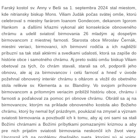
Farský kostol sv. Anny v Beši sa 1. septembra 2024 stal miestom,
kde nitriansky biskup Mons. Viliam Judák počas svätej omše, ktorú
celebroval s miestny farárom Ioanom Gondecom, dekanom Igorom
Hankom a ďalšími kňazmi vykonal akt konsekrácie obnoveného
chrámu a udelil sviatosť birmovania 26 mladým aj dospelým
birmovancom z miestnej farnosti. Starosta obce Miroslav Černák,
miestni veriaci, birmovanci, ich birmovní rodičia a ich najbližší
príbuzní sa tak stali aktérmi a svedkami udalosti, ktorá sa zapíše do
histórie obce i samotného chrámu. Aj preto svätú omšu biskup Viliam
obetoval za tých, čo chrám stavali, starali sa oň, podporili jeho
obnovu, ale aj za birmovancov i celú farnosť a hneď v úvode
požehnal obnovený interiér chrámu s oltárom a vložil do obetného
stola relikvie sv. Klementa a sv. Blandíny. Vo svojom príhovore
birmovancom a prítomným veriacim priblížil históriu obce, chrámu i
farnosti a poďakoval za pomoc pri obnove chrámu. Obrátil sa aj na
birmovancov, ktorým na príklade obnoveného kostola ako Božieho
chrámu, ktorý by nemal byť prázdnym, poukázal na zmysel a význam
sviatosti birmovania a povzbudil ich k tomu, aby aj oni sami sa stali
Božími chrámami a Božími príbytkami pomazanými krizmou a aby
pre nich prijatím sviatosti birmovania neskončil ich život viery.
Upozornil ich na problémy dnešného sveta, ktorými sú aj vojny,