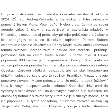
Pri príležitosti sviatku sv. Františka Assiského navštívil 4. októbra
2024 ZŠ. sv. Andreja-Svorada a Benedikta v Nitre nitriansky
pomocný biskup Mons. Peter Beňo. Nielen preto, že má vo svojej
agende cirkevné školy a starostlivosť a pastoráciu mládeže v
Nitrianskej diecéze, ale aj preto, aby pri tejto príležitosti pre žiakov a
ich pedagógov spolu so školským kaplánom Petrom Šabom
celebroval v Kostole Navštívenia Panny Márie svätú omšu venovanú
tomuto svätcovi, ktorého život a príklad celé storočia priťahuje
pozornosť ľudí na celom svete. Naviac, v tomto roku si Cirkev
pripomína 800.výročie jeho stigmatizácie. Biskup Peter preto vo
svojom príhovore predstavil sv. Františka ako radostného a veselého
človeka. Zároveň všetkých povzbudil, aby sa stali kresťanskými
šíriteľmi radosti vo svete ako to robil sv. František. A uzavrel svoje
posolstvo slovami: „Majme radosť z toho, že môžeme patriť Ježišovi.“
Úcta k svätým a spoznávanie osobností Katolíckej cirkvi patrí do
výchovy a vzdelávania detí na cirkevných školách a je súčasťou ich
duchovnej formácie v živote viery. Preto nie je ničím výnimočné, že si
ich pripomínajú aj týmto spôsobom, pri ktorom zároveň oslavujú aj
Trojjediného Boha, ako toho, ktorý vždy bol, je a bude ústredným