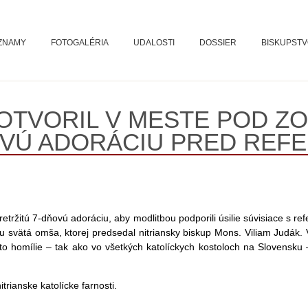
ZNAMY
FOTOGALÉRIA
UDALOSTI
DOSSIER
BISKUPST
 OTVORIL V MESTE POD 
OVÚ ADORÁCIU PRED REF
epretržitú 7-dňovú adoráciu, aby modlitbou podporili úsilie súvisiace s
 ju svätá omša, ktorej predsedal nitriansky biskup Mons. Viliam Judák.
o homílie – tak ako vo všetkých katolíckych kostoloch na Slovensku 
trianske katolícke farnosti.