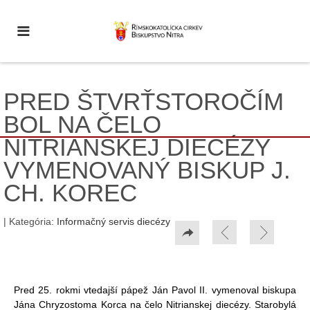
PRED ŠTVRŤSTOROČÍM
BOL NA ČELO
NITRIANSKEJ DIECÉZY
VYMENOVANÝ BISKUP J.
CH. KOREC
| Kategória:
Informačný servis diecézy
Pred 25. rokmi vtedajší pápež Ján Pavol II. vymenoval biskupa
Jána Chryzostoma Korca na čelo Nitrianskej diecézy. Starobylá