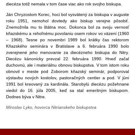
diecéza totiž nemala v tom čase viac ako rok svojho biskupa.
Ján Chryzostom Korec, hoci bol vysvätený za biskupa v auguste
roku 1951, nemohol dovtedy ako biskup verejne pôsobiť.
Znemožnila mu to štátna moc. Dokonca bol za svoju vernosť
kňazskému a rehoľnému povolaniu osem rokov vo väzení (1960
– 1968). Tesne po novembri 1989 bol krátky čas rektorom
Kňazského seminára v Bratislave a 6. februára 1990 bolo
zverejnené jeho menovanie za diecézneho biskupa do Nitry.
Diecézu kánonicky prevzal 22. februára 1990. Hneď začal
duchovnú, ale i materiálnu obnovu biskupstva. V tom istom roku
obnovil v meste pod Zoborom kňazský seminár, podporoval
výstavbu nových kostolov, pastoračných centier a pod. V júni
1991 bol kreovaný za kardinála. Starobylú diecézu požehnane
viedol do 16. júla 2005, keď sa stal emeritným biskupom.
Dodnes býva v Nitre.
Miroslav Lyko, hovorca Nitrianskeho biskupstva