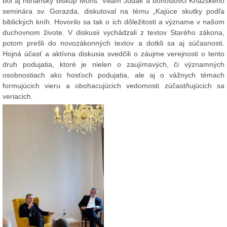
bol aj nitriansky biskup Mons. Viliam Judák a bohoslovci Kňazského
seminára sv. Gorazda, diskutoval na tému „Kajúce skutky podľa
biblických kníh. Hovorilo sa tak o ich dôležitosti a význame v našom
duchovnom živote. V diskusii vychádzali z textov Starého zákona,
potom prešli do novozákonných textov a dotkli sa aj súčasnosti.
Hojná účasť a aktívna diskusia svedčili o záujme verejnosti o tento
druh podujatia, ktoré je nielen o zaujímavých, či významných
osobnostiach ako hosťoch podujatia, ale aj o vážnych témach
formujúcich vieru a obohacujúcich vedomosti zúčastňujúcich sa
veriacich.