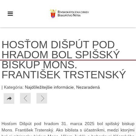
HOSŤOM DIŠPÚT POD
HRADOM BOL SPIŠSKÝ
BISKUP MONS.
FRANTIŠEK TRSTENSKÝ
| Kategória:
Najdôležitejšie informácie
,
Nezaradená
Hosťom Dišpút pod hradom 31. marca 2025 bol spišský biskup
Mons. František Trstenský. Ako biblista s účastníkmi, medzi ktorými