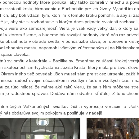
 Jeho pomocou hodnoty ktoré ponúka, aby takto zomreli v hriechu a po
iatostí krstu, birmovania a Eucharistie pre ich životy. Vyjadril im o
 ich, aby boli vďační tým, ktorí im k tomuto kroku pomohli, a aby si z
é je, aby ste si rozhodnutie s ktorým dnes prijmete sviatosti zachovali,
ju vieru ako samozrejmosť. Viera je však vždy veľký dar, o ktorý sa 
redí v ktorom žijeme, a budeme tak rozvíjať hodnoty ktoré nás raz prive
u obsiahnutá v obrade svetla, v bohoslužbe slova, pri obnovení krstný
a s požehnaním mestu, napomohli všetkým zúčastneným aj na Nitriansk
a spásu človeka.
tnú sv. omšu v katedrále – Bazilike sv. Emeráma za účasti širokej ver
skutočnosti zmŕtvychvstania Ježiša Krista, ktorý mala pre život človeka,
 Okrem iného tiež povedal: „Boh musel sám prejsť cez utrpenie, zažiť 
priniesol radosť svojim súčasníkom i všetkým ľuďom všetkých čias, i 
u za túto milosť, že máme akú takú vieru, že sa s Ním môžeme st
iam je radostnou správou. Dodáva nám odvahu ísť ďalej. Z toho chcem
 tohtoročných Veľkonočných sviatkov žičí a vyprosuje veriacim a všet
rý nás obdarúva svojim pokojom a posilňuje v nádeji!