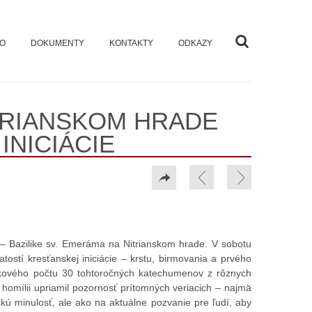
VO
DOKUMENTY
KONTAKTY
ODKAZY
ITRIANSKOM HRADE
INICIÁCIE
e – Bazilike sv. Emeráma na Nitrianskom hrade. V sobotu
atostí kresťanskej iniciácie – krstu, birmovania a prvého
ového počtu 30 tohtoročných katechumenov z rôznych
 homílii upriamil pozornosť prítomných veriacich – najmä
ú minulosť, ale ako na aktuálne pozvanie pre ľudí, aby