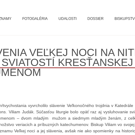
ZNAMY
FOTOGALÉRIA
UDALOSTI
DOSSIER
BISKUPST
ENIA VEĽKEJ NOCI NA N
SVIATOSTÍ KRESŤANSKEJ 
UMENOM
mŕtvychvstania vyvrcholilo slávenie Veľkonočného trojdnia v Katedrál
ns. Viliam Judák. Súčasťou liturgie bolo opäť raz aj vysluhovanie svi
techumenom – dvom mladým mužom a siedmym mladým ženám, z celk
množstvo veriacich a príbuzných katechumenov. Biskup Viliam vo svojej
amu Veľkej noci a jej slávenia, avšak nie ako spomienky na historick