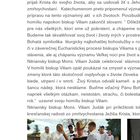
prijali Krista do svojho života, aby sa usilovali žiť s
zmŕtvychvstaní. Katechumenom preto pripomenul význam sv
prípravu na tento významný akt v ich životoch. Povzbudil
homíliu napokon biskup Viliam zakončil slovami: “ Dôležit
pre nás všetkých, ktorí sme už pokrstení, a chápeme svo
Budeme tak skvalitňovať svoj život i životy iných v prost
Bohatá symbolika liturgicky najbohatšej bohoslužby v rok
či v záverečnej Eucharistickej procesii biskupa Viliam
slávenia, ale aj chápaniu významu Veľkej noci pre život 
Nitriansky biskup Mons. Viliam Judák celebroval slávnos
V homílii biskup Viliam opäť poukázal na zmysel a význam 
zmeny ktoré táto skutočnosť ovplyvňuje v živote človeka.
biede, utrpení i v smrti. Živý Kristus odvalil kameň a 
šancu nádeji, ktorá nesklame. Buďme vďačný Pánu Boh
napriek všetkým otázkam, neistotám, strachu, či bolest
rok.“ uzavrel svoju homíliu biskup Viliam.
Nitriansky biskup Mons. Viliam Judák pri príležitosti
kresťanskej radosti zo zmŕtvychvstania Ježiša Krista, kto