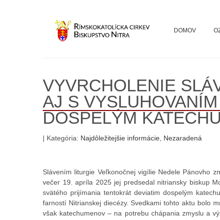
DOMOV
O
VYVRCHOLENIE SLÁV
AJ S VYSLUHOVANÍM 
DOSPELÝM KATECH
| Kategória:
Najdôležitejšie informácie
,
Nezaradená
Slávením liturgie Veľkonočnej vigílie Nedele Pánovho z
večer 19. apríla 2025 jej predsedal nitriansky biskup Mo
svätého prijímania tentokrát deviatim dospelým ka
farností Nitrianskej diecézy. Svedkami tohto aktu bolo 
však katechumenov – na potrebu chápania zmyslu a význ