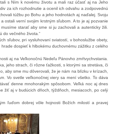
vstali s Ním k novému životu a mali raz účasť aj na Jeho
bdiv za ich rozhodnutie a ocenil ich odvahu a zodpovednú
achovali túžbu po Bohu a jeho hodnotách aj naďalej. Svoju
 a ostali verní svojim krstným sľubom. A to je aj pozvanie
musíme starať aby sme si ju zachovali a autenticky žili.
dú do večného života.“
ch sľubov, pri vysluhovaní sviatostí, v bohoslužbe obety,
om hrade dospieť k hlbokému duchovnému zážitku z celého
ejnosti aj na Veľkonočnú Nedeľu Pánovho zmŕtvychvstania.
 jeho strach, či rôzne ťažkosti, s ktorými sa stretáva, či
ho, aby sme mu dôverovali, že je nám na blízku v krízach,
nám. Vo svetle veľkonočnej viery sa mení všetko. To dáva
retávať denne mnohorakým spôsobom. Veľká noc aj dnes
e žiť aj v budúcich dňoch, týždňoch, mesiacoch, po celý
kým ľuďom dobrej vôle hojnosti Božích milostí a pravej