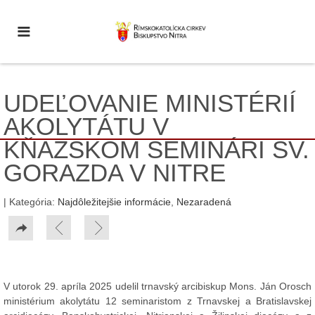
UDEĽOVANIE MINISTÉRIÍ
AKOLYTÁTU V
KŇAZSKOM SEMINÁRI SV.
GORAZDA V NITRE
| Kategória:
Najdôležitejšie informácie
,
Nezaradená
V utorok 29. apríla 2025 udelil trnavský arcibiskup Mons. Ján Orosch
ministérium akolytátu 12 seminaristom z Trnavskej a Bratislavskej