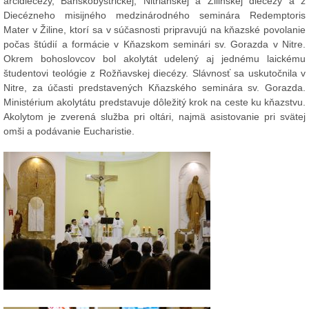
arcidiecézy, Banskobystrickej, Nitrianskej a Žilinskej diecézy a z
Diecézneho misijného medzinárodného seminára Redemptoris
Mater v Žiline, ktorí sa v súčasnosti pripravujú na kňazské povolanie
počas štúdií a formácie v Kňazskom seminári sv. Gorazda v Nitre.
Okrem bohoslovcov bol akolytát udelený aj jednému laickému
študentovi teológie z Rožňavskej diecézy. Slávnosť sa uskutočnila v
Nitre, za účasti predstavených Kňazského seminára sv. Gorazda.
Ministérium akolytátu predstavuje dôležitý krok na ceste ku kňazstvu.
Akolytom je zverená služba pri oltári, najmä asistovanie pri svätej
omši a podávanie Eucharistie.