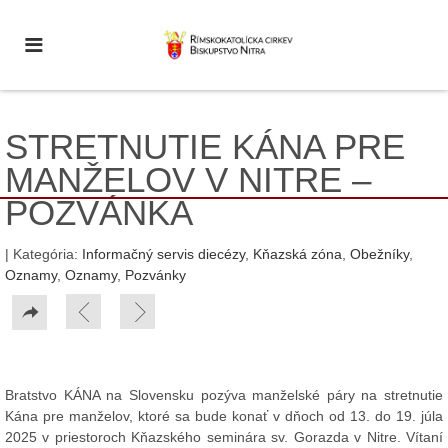
STRETNUTIE KÁNA PRE
MANŽELOV V NITRE –
POZVÁNKA
| Kategória:
Informačný servis diecézy
,
Kňazská zóna
,
Obežníky
,
Oznamy
,
Oznamy
,
Pozvánky
Bratstvo KÁNA na Slovensku pozýva manželské páry na stretnutie
Kána pre manželov, ktoré sa bude konať v dňoch od 13. do 19. júla
2025 v priestoroch Kňazského seminára sv. Gorazda v Nitre.
Vítaní