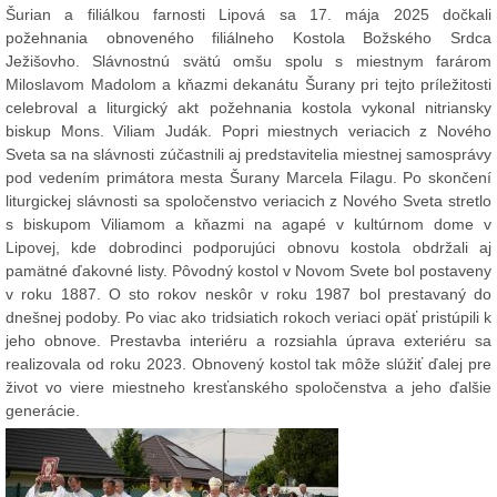
Šurian a filiálkou farnosti Lipová sa 17. mája 2025 dočkali
požehnania obnoveného filiálneho Kostola Božského Srdca
Ježišovho. Slávnostnú svätú omšu spolu s miestnym farárom
Miloslavom Madolom a kňazmi dekanátu Šurany pri tejto príležitosti
celebroval a liturgický akt požehnania kostola vykonal nitriansky
biskup Mons. Viliam Judák. Popri miestnych veriacich z Nového
Sveta sa na slávnosti zúčastnili aj predstavitelia miestnej samosprávy
pod vedením primátora mesta Šurany Marcela Filagu. Po skončení
liturgickej slávnosti sa spoločenstvo veriacich z Nového Sveta stretlo
s biskupom Viliamom a kňazmi na agapé v kultúrnom dome v
Lipovej, kde dobrodinci podporujúci obnovu kostola obdržali aj
pamätné ďakovné listy. Pôvodný kostol v Novom Svete bol postaveny
v roku 1887. O sto rokov neskôr v roku 1987 bol prestavaný do
dnešnej podoby. Po viac ako tridsiatich rokoch veriaci opäť pristúpili k
jeho obnove. Prestavba interiéru a rozsiahla úprava exteriéru sa
realizovala od roku 2023. Obnovený kostol tak môže slúžiť ďalej pre
život vo viere miestneho kresťanského spoločenstva a jeho ďalšie
generácie.