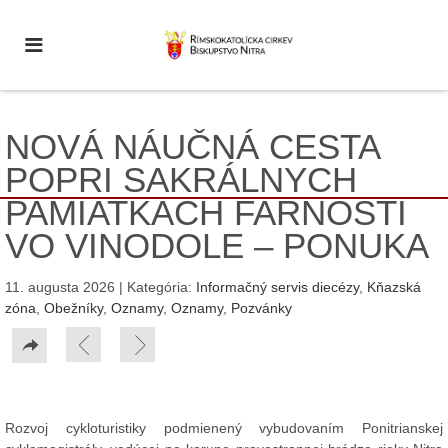
NOVÁ NÁUČNÁ CESTA
POPRI SAKRÁLNYCH
PAMIATKACH FARNOSTI
VO VINODOLE – PONUKA
11. augusta 2026 | Kategória:
Informačný servis diecézy
,
Kňazská
zóna
,
Obežníky
,
Oznamy
,
Oznamy
,
Pozvánky
Rozvoj cykloturistiky podmienený vybudovaním Ponitrianskej