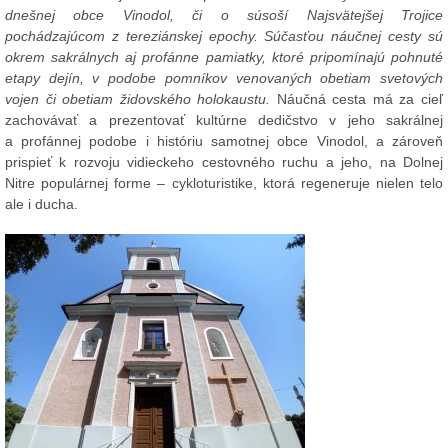
dnešnej obce Vinodol, či o súsoší Najsvätejšej Trojice
pochádzajúcom z tereziánskej epochy. Súčasťou náučnej cesty sú
okrem sakrálnych aj profánne pamiatky, ktoré pripomínajú pohnuté
etapy dejín, v podobe pomníkov venovaných obetiam svetových
vojen či obetiam židovského holokaustu.
Náučná cesta má za cieľ
zachovávať a prezentovať kultúrne dedičstvo v jeho sakrálnej
a profánnej podobe i históriu samotnej obce Vinodol, a zároveň
prispieť k rozvoju vidieckeho cestovného ruchu a jeho, na Dolnej
Nitre populárnej forme – cykloturistike, ktorá regeneruje nielen telo
ale i ducha.