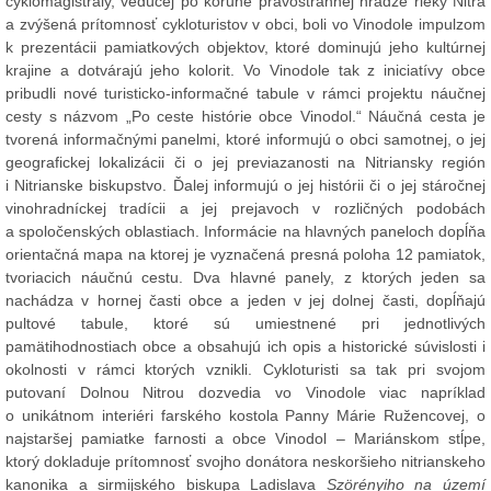
cyklomagistrály, vedúcej po korune pravostrannej hrádze rieky Nitra
a zvýšená prítomnosť cykloturistov v obci, boli vo Vinodole impulzom
k prezentácii pamiatkových objektov, ktoré dominujú jeho kultúrnej
krajine a dotvárajú jeho kolorit. Vo Vinodole tak z iniciatívy obce
pribudli nové turisticko-informačné tabule v rámci projektu náučnej
cesty s názvom „Po ceste histórie obce Vinodol.“ Náučná cesta je
tvorená informačnými panelmi, ktoré informujú o obci samotnej, o jej
geografickej lokalizácii či o jej previazanosti na Nitriansky región
i Nitrianske biskupstvo. Ďalej informujú o jej histórii či o jej stáročnej
vinohradníckej tradícii a jej prejavoch v rozličných podobách
a spoločenských oblastiach. Informácie na hlavných paneloch dopĺňa
orientačná mapa na ktorej je vyznačená presná poloha 12 pamiatok,
tvoriacich náučnú cestu. Dva hlavné panely, z ktorých jeden sa
nachádza v hornej časti obce a jeden v jej dolnej časti, dopĺňajú
pultové tabule, ktoré sú umiestnené pri jednotlivých
pamätihodnostiach obce a obsahujú ich opis a historické súvislosti i
okolnosti v rámci ktorých vznikli. Cykloturisti sa tak pri svojom
putovaní Dolnou Nitrou dozvedia vo Vinodole viac napríklad
o unikátnom interiéri farského kostola Panny Márie Ružencovej, o
najstaršej pamiatke farnosti a obce Vinodol – Mariánskom stĺpe,
ktorý dokladuje prítomnosť svojho donátora neskoršieho nitrianskeho
kanonika a sirmijského biskupa Ladislava
Szörényiho na území