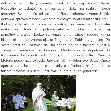
doline konal jubilejný desiaty ročník Hubertovej Svätej Omše.
Podujatie sa uskutočnilo pri pamätnom kríži, na rozhraní troch
chotárov. Svätú omšu pri tejto príležitosti celebroval Anton Košík,
dekan a správca farnosti Svinná s miestnym farárom farnosti Nitra –
Klokočina JozefomTomicom za účasti širokej verejnosti. Podujatie
malo okrem tradičného poľovníckeho a prírodného rozmeru aj
pamätný charakter, keďže sa konalo pri príležitosti spomienky na
historické udalosti známe aj ako Tragédia vo Fabiánovej doline. Po
svätej omši sa účastníci zišli na agapé pri poľovníckom guláši a
zotrvali v priateľských rozhovoroch. Mnohí účastníci doputovali do
Fabiánovej doliny po trase Európskej kultúrnej cesty svätých Cyrila a
Metoda pešo i na bicykloch. Jubilejný ročník Hubertovej Svätej Omše
opäť ukázal silné prepojenie komunity s prírodou a históriou, ktoré
miestni obyvatelia s úctou udržiavajú aj pre budúce generácie.