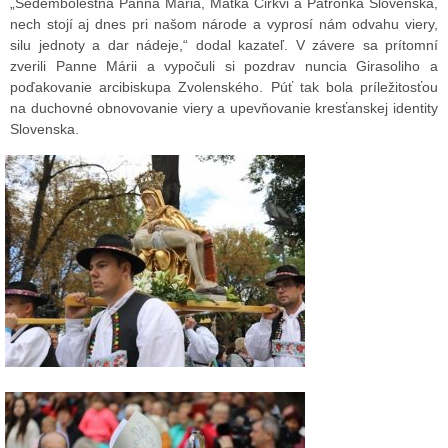
„Sedembolestná Panna Mária, Matka Cirkvi a Patrónka Slovenska,
nech stojí aj dnes pri našom národe a vyprosí nám odvahu viery,
silu jednoty a dar nádeje,“ dodal kazateľ. V závere sa prítomní
zverili Panne Márii a vypočuli si pozdrav nuncia Girasoliho a
poďakovanie arcibiskupa Zvolenského. Púť tak bola príležitosťou
na duchovné obnovovanie viery a upevňovanie kresťanskej identity
Slovenska.