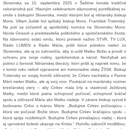
Slovenska sa 15. septembra 2025 v Šaštíne konala tradičná
celonárodná púť. Hlavným celebrantom slávnostnej pontifikálnej sv.
omše s biskupmi Slovenska, medzi ktorými bol aj nitriansky biskup
Mons. Viliam Judák bol spišský biskup Mons. František Trstenský.
Na púti sa zúčastnil aj apoštolský nuncius na Slovensku Mons.
Nicola Girasoli a predstavitelia politického a spoločenského života.
Na slávnostnú svätú omšu, ktorú priniesli naživo STVR, TV LUX,
Rádio LUMEN a Rádio Mária, prišli tisíce pútnikov nielen zo
Slovenska, ale aj zo zahraničia, aby si uctili Matku Božiu a prosili o
ochranu pre svoje rodiny, spoločenstvá a národ. Nechýbali ani
pútnici z farností Nitrianskej diecézy, ktorí prišli aj napriek tomu, že
v tomto roku neboli vypravené ani mimoriadne vlaky ŽSSK. Biskup
Trstenský vo svojej homílii zdôraznil, že Cirkev nachádza v Panne
Márii nielen Matku, ale aj svoj vzor. Poukázal na mariánsky rozmer
kresťanskej viery – aby Cirkev mala črty a vlastnosti Ježišovej
Matky, medzi ktoré patria schopnosť počúvať, schopnosť kráčať
spolu a zdôraznil Máriu ako Matku nádeje. V závere biskup vyzval k
budovaniu Cirkvi s tvárou Márie: „Budujme Cirkev počúvajúcu –
ktorá vie počúvať Božie slovo. Budujme Cirkev kráčajúcu spolu –
ktorá spája rozdielnych. Budujme Cirkev prinášajúcu nádej – ktorá
aj uprostred bolesti ukazuje na Krista.“ Homíliu zakončil modlitbou: