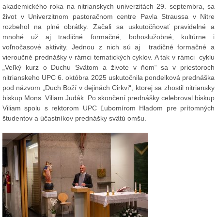
akademického roka na nitrianskych univerzitách 29. septembra, sa
život v Univerzitnom pastoračnom centre Pavla Straussa v Nitre
rozbehol na plné obrátky. Začali sa uskutočňovať pravidelné a
mnohé už aj tradičné formačné, bohoslužobné, kultúrne i
voľnočasové aktivity. Jednou z nich sú aj tradičné formačné a
vieroučné prednášky v rámci tematických cyklov. A tak v rámci cyklu
„Veľký kurz o Duchu Svätom a živote v ňom“ sa v priestoroch
nitrianskeho UPC 6. októbra 2025 uskutočnila pondelková prednáška
pod názvom „Duch Boží v dejinách Cirkvi“, ktorej sa zhostil nitriansky
biskup Mons. Viliam Judák. Po skončení prednášky celebroval biskup
Viliam spolu s rektorom UPC Ľubomírom Hladom pre prítomných
študentov a účastníkov prednášky svätú omšu.