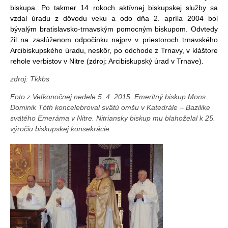
biskupa. Po takmer 14 rokoch aktívnej biskupskej služby sa
vzdal úradu z dôvodu veku a odo dňa 2. apríla 2004 bol
bývalým bratislavsko-trnavským pomocným biskupom. Odvtedy
žil na zaslúženom odpočinku najprv v priestoroch trnavského
Arcibiskupského úradu, neskôr, po odchode z Trnavy, v kláštore
rehole verbistov v Nitre (zdroj: Arcibiskupský úrad v Trnave).
zdroj: Tkkbs
Foto z Veľkonočnej nedele 5. 4. 2015. Emeritný biskup Mons.
Dominik Tóth koncelebroval svätú omšu v Katedrále – Bazilike
svätého Emeráma v Nitre. Nitriansky biskup mu blahoželal k 25.
výročiu biskupskej konsekrácie.