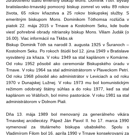
zdravotného stavu emeritný biskup Mons. Dominik Tóth. Bývalý
bratislavsko-trnavský pomocný biskup zomrel vo veku 89 rokov
života, 65 rokov kňazstva a 25 rokov biskupskej služby. S
emeritným biskupom Mons. Dominikom Tóthomsa rozlúčia v
piatok 22. mája 2015 v Trnave a Kostolnom Seku, kde bude
viesť pohrebné obrady nitriansky biskup Mons. Viliam Judák (o
16.00). Viac informácií na Tkkbs.sk
Biskup Dominik Tóth sa narodil 3. augusta 1925 v Šuranoch –
Kostolnom Seku. Po rokoch štúdií bol 12. júna 1949 v Bratislave
vysvätený za kňaza. V roku 1949 sa stal kaplánom v Komárne.
Od roku 1952 pôsobil ako ceremoniár Biskupského úradu v
Trnave. V roku 1964 sa stal administrátorom v Plaveckom Petri.
Od roku 1968 pôsobil ako administrátor v Leviciach a od roku
1970 v Dunajskej Lužnej. V roku 1973 mu bol komunistickým
režimom odobratý štátny súhlas a do roku 1977, keď sa stal
kaplánom vo Vrábľoch, bol mimo pastorácie. V roku 1981 sa stal
administrátorom v Dolnom Piali.
Dňa 13. mája 1989 bol menovaný za generálneho vikára
Trnavskej arcidiecézy. Pápež Ján Pavol II. ho 17. marca 1990
vymenoval za titulárneho biskupa ubabského. Spolu s
Vladimírom Filom bol 16. apríla 1990 v Trnave konsekrovaný za