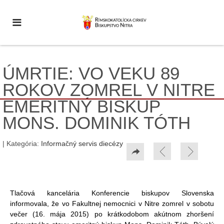
ÚMRTIE: VO VEKU 89
ROKOV ZOMREL V NITRE
EMERITNÝ BISKUP
MONS. DOMINIK TÓTH
| Kategória:
Informačný servis diecézy
Tlačová kancelária Konferencie biskupov Slovenska
informovala, že vo Fakultnej nemocnici v Nitre zomrel v sobotu
večer (16. mája 2015) po krátkodobom akútnom zhoršení