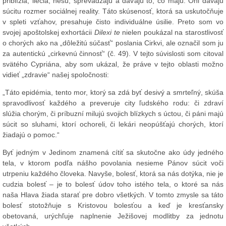
priblížia, liečia, nesú, sprevádzajú a dávajú to, čo majú. Oni dávajú
súcitu rozmer sociálnej reality. Táto skúsenosť, ktorá sa uskutočňuje
v spleti vzťahov, presahuje čisto individuálne úsilie. Preto som vo
svojej apoštolskej exhortácii
Dilexi te
nielen poukázal na starostlivosť
o chorých ako na „dôležitú súčasť“ poslania Cirkvi, ale označil som ju
za autentickú „cirkevnú činnosť“ (č. 49). V tejto súvislosti som citoval
svätého Cypriána, aby som ukázal, že práve v tejto oblasti možno
vidieť „zdravie“ našej spoločnosti:
„Táto epidémia, tento mor, ktorý sa zdá byť desivý a smrteľný, skúša
spravodlivosť každého a preveruje city ľudského rodu: či zdraví
slúžia chorým, či príbuzní milujú svojich blízkych s úctou, či páni majú
súcit so sluhami, ktorí ochoreli, či lekári neopúšťajú chorých, ktorí
žiadajú o pomoc.“
Byť jedným v Jedinom znamená cítiť sa skutočne ako údy jedného
tela, v ktorom podľa nášho povolania nesieme Pánov súcit voči
utrpeniu každého človeka. Navyše, bolesť, ktorá sa nás dotýka, nie je
cudzia bolesť – je to bolesť údov toho istého tela, o ktoré sa nás
naša Hlava žiada starať pre dobro všetkých. V tomto zmysle sa táto
bolesť stotožňuje s Kristovou bolesťou a keď je kresťansky
obetovaná, urýchľuje naplnenie Ježišovej modlitby za jednotu