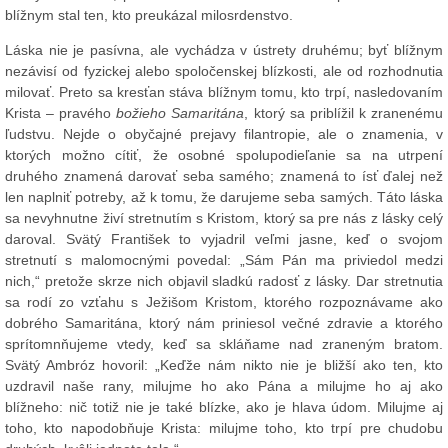
blížnym stal ten, kto preukázal milosrdenstvo.
Láska nie je pasívna, ale vychádza v ústrety druhému; byť blížnym
nezávisí od fyzickej alebo spoločenskej blízkosti, ale od rozhodnutia
milovať. Preto sa kresťan stáva blížnym tomu, kto trpí, nasledovaním
Krista – pravého
božieho Samaritána
, ktorý sa priblížil k zranenému
ľudstvu. Nejde o obyčajné prejavy filantropie, ale o znamenia, v
ktorých možno cítiť, že osobné spolupodieľanie sa na utrpení
druhého znamená darovať seba samého; znamená to ísť ďalej než
len naplniť potreby, až k tomu, že darujeme seba samých. Táto láska
sa nevyhnutne živí stretnutím s Kristom, ktorý sa pre nás z lásky celý
daroval. Svätý František to vyjadril veľmi jasne, keď o svojom
stretnutí s malomocnými povedal: „Sám Pán ma priviedol medzi
nich,“ pretože skrze nich objavil sladkú radosť z lásky. Dar stretnutia
sa rodí zo vzťahu s Ježišom Kristom, ktorého rozpoznávame ako
dobrého Samaritána, ktorý nám priniesol večné zdravie a ktorého
sprítomnňujeme vtedy, keď sa skláňame nad zraneným bratom.
Svätý Ambróz hovoril: „Keďže nám nikto nie je bližší ako ten, kto
uzdravil naše rany, milujme ho ako Pána a milujme ho aj ako
blížneho: nič totiž nie je také blízke, ako je hlava údom. Milujme aj
toho, kto napodobňuje Krista: milujme toho, kto trpí pre chudobu