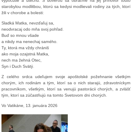
vypočutie a útechu. S dôverou sa obráťme na jej príhovor touto
starobylou modlitbou, ktorú sa kedysi modlievali rodiny za tých, ktorí
žili v chorobe a bolesti:
Sladká Matka, nevzďaľuj sa,
neodvracaj odo mňa svoj pohľad.
Buď so mnou všade
a nikdy ma nenechaj samého.
Ty, ktorá ma vždy chrániš
ako moja ozajstná Matka,
nech ma žehná Otec,
Syn i Duch Svätý.
Z celého srdca udeľujem svoje apoštolské požehnanie všetkým
chorým, ich rodinám a tým, ktorí sa o nich starajú, zdravotníckym
pracovníkom, všetkým, ktorí sa venujú pastorácii chorých, a zvlášť
tým, ktorí sa zúčastňujú na tomto Svetovom dni chorých.
Vo Vatikáne, 13. januára 2026