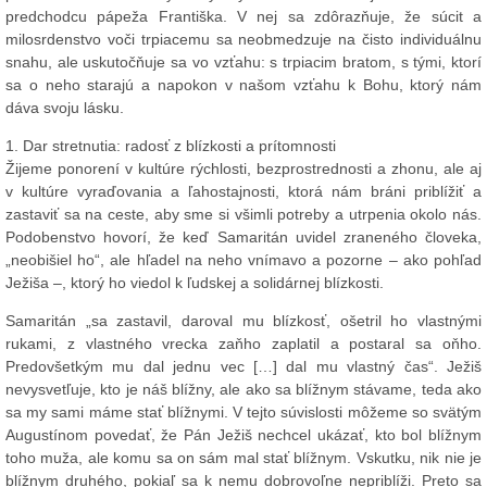
predchodcu pápeža Františka. V nej sa zdôrazňuje, že súcit a
milosrdenstvo voči trpiacemu sa neobmedzuje na čisto individuálnu
snahu, ale uskutočňuje sa vo vzťahu: s trpiacim bratom, s tými, ktorí
sa o neho starajú a napokon v našom vzťahu k Bohu, ktorý nám
dáva svoju lásku.
1. Dar stretnutia: radosť z blízkosti a prítomnosti
Žijeme ponorení v kultúre rýchlosti, bezprostrednosti a zhonu, ale aj
v kultúre vyraďovania a ľahostajnosti, ktorá nám bráni priblížiť a
zastaviť sa na ceste, aby sme si všimli potreby a utrpenia okolo nás.
Podobenstvo hovorí, že keď Samaritán uvidel zraneného človeka,
„neobišiel ho“, ale hľadel na neho vnímavo a pozorne – ako pohľad
Ježiša –, ktorý ho viedol k ľudskej a solidárnej blízkosti.
Samaritán „sa zastavil, daroval mu blízkosť, ošetril ho vlastnými
rukami, z vlastného vrecka zaňho zaplatil a postaral sa oňho.
Predovšetkým mu dal jednu vec […] dal mu vlastný čas“. Ježiš
nevysvetľuje, kto je náš blížny, ale ako sa blížnym stávame, teda ako
sa my sami máme stať blížnymi. V tejto súvislosti môžeme so svätým
Augustínom povedať, že Pán Ježiš nechcel ukázať, kto bol blížnym
toho muža, ale komu sa on sám mal stať blížnym. Vskutku, nik nie je
blížnym druhého, pokiaľ sa k nemu dobrovoľne nepriblíži. Preto sa