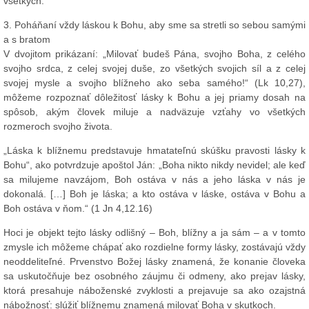
všetkých.
3. Poháňaní vždy láskou k Bohu, aby sme sa stretli so sebou samými
a s bratom
V dvojitom prikázaní: „Milovať budeš Pána, svojho Boha, z celého
svojho srdca, z celej svojej duše, zo všetkých svojich síl a z celej
svojej mysle a svojho blížneho ako seba samého!“ (Lk 10,27),
môžeme rozpoznať dôležitosť lásky k Bohu a jej priamy dosah na
spôsob, akým človek miluje a nadväzuje vzťahy vo všetkých
rozmeroch svojho života.
„Láska k blížnemu predstavuje hmatateľnú skúšku pravosti lásky k
Bohu“, ako potvrdzuje apoštol Ján: „Boha nikto nikdy nevidel; ale keď
sa milujeme navzájom, Boh ostáva v nás a jeho láska v nás je
dokonalá. […] Boh je láska; a kto ostáva v láske, ostáva v Bohu a
Boh ostáva v ňom.“ (1 Jn 4,12.16)
Hoci je objekt tejto lásky odlišný – Boh, blížny a ja sám – a v tomto
zmysle ich môžeme chápať ako rozdielne formy lásky, zostávajú vždy
neoddeliteľné. Prvenstvo Božej lásky znamená, že konanie človeka
sa uskutočňuje bez osobného záujmu či odmeny, ako prejav lásky,
ktorá presahuje náboženské zvyklosti a prejavuje sa ako ozajstná
nábožnosť: slúžiť blížnemu znamená milovať Boha v skutkoch.