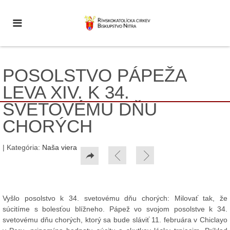
POSOLSTVO PÁPEŽA
LEVA XIV. K 34.
SVETOVÉMU DŇU
CHORÝCH
| Kategória:
Naša viera
Vyšlo posolstvo k 34. svetovému dňu chorých: Milovať tak, že
súcitíme s bolesťou blížneho. Pápež vo svojom posolstve k 34.
svetovému dňu chorých, ktorý sa bude sláviť 11. februára v Chiclayo