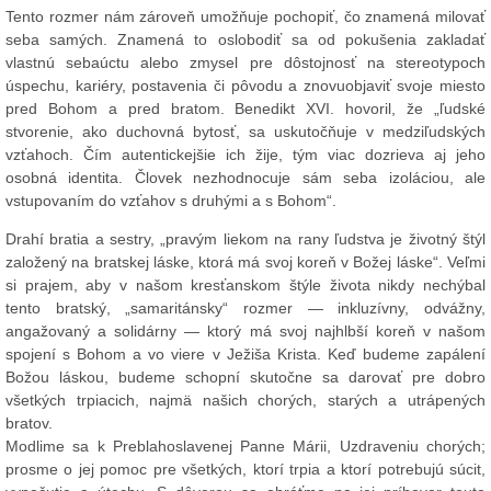
Tento rozmer nám zároveň umožňuje pochopiť, čo znamená milovať
seba samých. Znamená to oslobodiť sa od pokušenia zakladať
vlastnú sebaúctu alebo zmysel pre dôstojnosť na stereotypoch
úspechu, kariéry, postavenia či pôvodu a znovuobjaviť svoje miesto
pred Bohom a pred bratom. Benedikt XVI. hovoril, že „ľudské
stvorenie, ako duchovná bytosť, sa uskutočňuje v medziľudských
vzťahoch. Čím autentickejšie ich žije, tým viac dozrieva aj jeho
osobná identita. Človek nezhodnocuje sám seba izoláciou, ale
vstupovaním do vzťahov s druhými a s Bohom“.
Drahí bratia a sestry, „pravým liekom na rany ľudstva je životný štýl
založený na bratskej láske, ktorá má svoj koreň v Božej láske“. Veľmi
si prajem, aby v našom kresťanskom štýle života nikdy nechýbal
tento bratský, „samaritánsky“ rozmer — inkluzívny, odvážny,
angažovaný a solidárny — ktorý má svoj najhlbší koreň v našom
spojení s Bohom a vo viere v Ježiša Krista. Keď budeme zapálení
Božou láskou, budeme schopní skutočne sa darovať pre dobro
všetkých trpiacich, najmä našich chorých, starých a utrápených
bratov.
Modlime sa k Preblahoslavenej Panne Márii, Uzdraveniu chorých;
prosme o jej pomoc pre všetkých, ktorí trpia a ktorí potrebujú súcit,