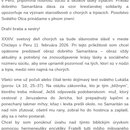
v Peru, pripomína hodnotu súcitu a skutkov lásky trpiacim. Príklad
dobrého Samaritána dáva za vzor kresťanskej solidarity a
upozorňuje na význam starostlivosti o chorých a trpiacich. Posolstvo
Svätého Otca prinášame v plnom znení:
Drahí bratia a sestry!
XXXIV. svetový deň chorých sa bude slávnostne sláviť v meste
Chiclayo v Peru 11. februára 2026. Pri tejto príležitosti som chcel
opätovne predstaviť obraz dobrého Samaritána – obraz vždy
aktuálny a potrebný na znovuobjavenie krásy lásky a sociálneho
rozmeru súcitu, aby sme upriamili pozornosť na tých, ktorí sú v núdzi
a trpia, medzi nimi najmä na chorých.
Všetci sme už počuli alebo čítali tento dojímavý text svätého Lukáša
(porov. Lk 10, 25–37). Na otázku zákonníka, kto je tým „blížnym“,
ktorého treba milovať, Ježiš odpovedá podobenstvom: muž, ktorý
cestoval z Jeruzalema do Jericha, bol prepadnutý lupičmi a
ponechaný takmer mŕtvy; kňaz i levita prešli okolo, no Samaritán sa
nad ním zľutoval, ošetril mu rany, zobral ho do hostinca a zaplatil,
aby sa o neho postarali.
Chcel by som ponúknuť úvahu nad týmto biblickým úryvkom
pomocou hermeneutiky encykliky Fratelli tutti môjho milovaného