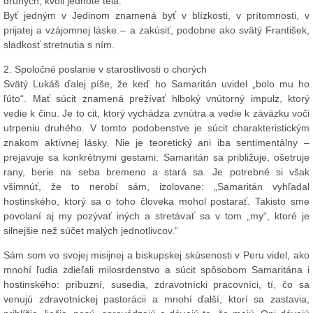
druhých, kvôli jednote tela.“
Byť jedným v Jedinom znamená byť v blízkosti, v prítomnosti, v
prijatej a vzájomnej láske – a zakúsiť, podobne ako svätý František,
sladkosť stretnutia s ním.
2. Spoločné poslanie v starostlivosti o chorých
Svätý Lukáš ďalej píše, že keď ho Samaritán uvidel „bolo mu ho
ľúto“. Mať súcit znamená prežívať hlboký vnútorný impulz, ktorý
vedie k činu. Je to cit, ktorý vychádza zvnútra a vedie k záväzku voči
utrpeniu druhého. V tomto podobenstve je súcit charakteristickým
znakom aktívnej lásky. Nie je teoretický ani iba sentimentálny –
prejavuje sa konkrétnymi gestami: Samaritán sa približuje, ošetruje
rany, berie na seba bremeno a stará sa. Je potrebné si však
všimnúť, že to nerobí sám, izolovane: „Samaritán vyhľadal
hostinského, ktorý sa o toho človeka mohol postarať. Takisto sme
povolaní aj my pozývať iných a stretávať sa v tom „my“, ktoré je
silnejšie než súčet malých jednotlivcov.“
Sám som vo svojej misijnej a biskupskej skúsenosti v Peru videl, ako
mnohí ľudia zdieľali milosrdenstvo a súcit spôsobom Samaritána i
hostinského: príbuzní, susedia, zdravotnícki pracovníci, tí, čo sa
venujú zdravotníckej pastorácii a mnohí ďalší, ktorí sa zastavia,