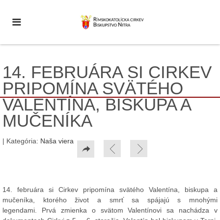
14. FEBRUÁRA SI CIRKEV
PRIPOMÍNA SVÄTÉHO
VALENTÍNA, BISKUPA A
MUČENÍKA
| Kategória:
Naša viera
14. februára si Cirkev pripomína svätého Valentína, biskupa a
mučeníka, ktorého život a smrť sa spájajú s mnohými
legendami. Prvá zmienka o svätom Valentínovi sa nachádza v