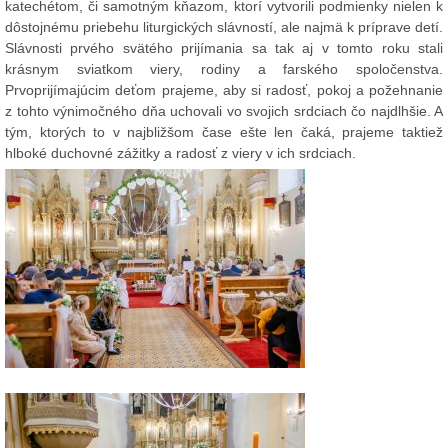
katechétom, či samotným kňazom, ktorí vytvorili podmienky nielen k
dôstojnému priebehu liturgických slávností, ale najmä k príprave detí.
Slávnosti prvého svätého prijímania sa tak aj v tomto roku stali
krásnym sviatkom viery, rodiny a farského spoločenstva.
Prvoprijímajúcim deťom prajeme, aby si radosť, pokoj a požehnanie
z tohto výnimočného dňa uchovali vo svojich srdciach čo najdlhšie. A
tým, ktorých to v najbližšom čase ešte len čaká, prajeme taktiež
hlboké duchovné zážitky a radosť z viery v ich srdciach.