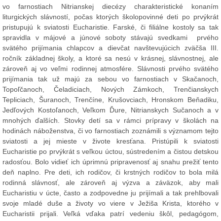
vo farnostiach Nitrianskej diecézy charakteristické konaním
liturgických slávností, počas ktorých školopovinné deti po prvýkrát
pristupujú k sviatosti Eucharistie. Farské, či filiálne kostoly sa tak
spravidla v májové a júnové soboty stávajú svedkami prvého
svätého prijímania chlapcov a dievčat navštevujúcich zväčša III.
ročník základnej školy, a ktoré sa nesú v krásnej, slávnostnej, ale
zároveň aj vo veľmi rodinnej atmosfére. Slávnosti prvého svätého
prijímania tak už majú za sebou vo farnostiach v Skačanoch,
Topoľčanoch, Čeladiciach, Nových Zámkoch, Trenčianskych
Tepliciach, Šuranoch, Trenčíne, Krušovciach, Hronskom Beňadiku,
Jedľových Kostoľanoch, Veľkom Ďure, Nitrianskych Sučanoch a v
mnohých ďalších. Stovky detí sa v rámci prípravy v školách na
hodinách náboženstva, či vo farnostiach zoznámili s významom tejto
sviatosti a jej mieste v živote kresťana. Pristúpili k sviatosti
Eucharistie po prvýkrát s veľkou úctou, sústredením a čistou detskou
radosťou. Bolo vidieť ich úprimnú pripravenosť aj snahu prežiť tento
deň naplno. Pre deti, ich rodičov, či krstných rodičov to bola milá
rodinná slávnosť, ale zároveň aj výzva a záväzok, aby mali
Eucharistiu v úcte, často a zodpovedne ju prijímali a tak prehlbovali
svoje mladé duše a životy vo viere v Ježiša Krista, ktorého v
Eucharistii prijali. Veľká vďaka patrí vedeniu škôl, pedagógom,