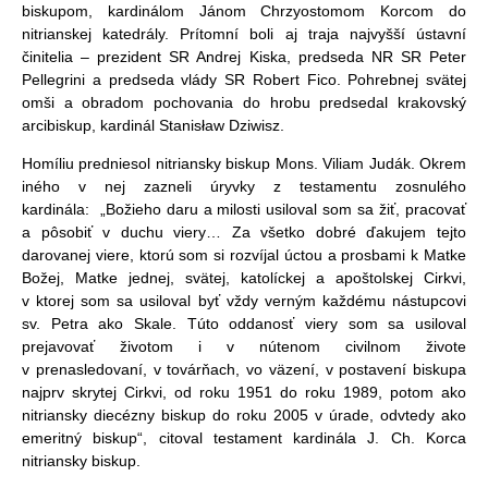
biskupom, kardinálom Jánom Chrzyostomom Korcom do
nitrianskej katedrály. Prítomní boli aj traja najvyšší ústavní
činitelia – prezident SR Andrej Kiska, predseda NR SR Peter
Pellegrini a predseda vlády SR Robert Fico. Pohrebnej svätej
omši a obradom pochovania do hrobu predsedal krakovský
arcibiskup, kardinál Stanisław Dziwisz.
Homíliu predniesol nitriansky biskup Mons. Viliam Judák. Okrem
iného v nej zazneli úryvky z testamentu zosnulého
kardinála: „Božieho daru a milosti usiloval som sa žiť, pracovať
a pôsobiť v duchu viery… Za všetko dobré ďakujem tejto
darovanej viere, ktorú som si rozvíjal úctou a prosbami k Matke
Božej, Matke jednej, svätej, katolíckej a apoštolskej Cirkvi,
v ktorej som sa usiloval byť vždy verným každému nástupcovi
sv. Petra ako Skale. Túto oddanosť viery som sa usiloval
prejavovať životom i v nútenom civilnom živote
v prenasledovaní, v továrňach, vo väzení, v postavení biskupa
najprv skrytej Cirkvi, od roku 1951 do roku 1989, potom ako
nitriansky diecézny biskup do roku 2005 v úrade, odvtedy ako
emeritný biskup“, citoval testament kardinála J. Ch. Korca
nitriansky biskup.