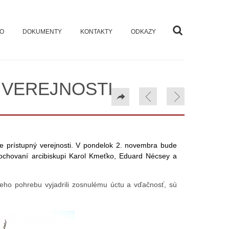
VO
DOKUMENTY
KONTAKTY
ODKAZY
 VEREJNOSTI
je prístupný verejnosti. V pondelok 2. novembra bude
 pochovaní arcibiskupi Karol Kmeťko, Eduard Nécsey a
ieho pohrebu vyjadrili zosnulému úctu a vďačnosť, sú