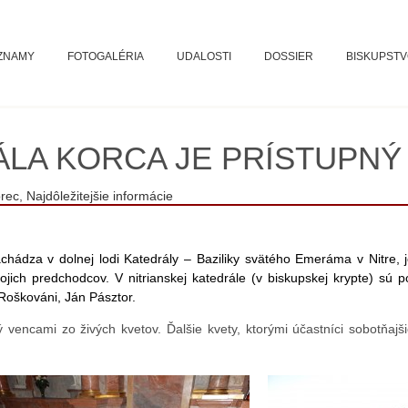
ZNAMY
FOTOGALÉRIA
UDALOSTI
DOSSIER
BISKUPST
NÁLA KORCA JE PRÍSTUPNÝ
orec
,
Najdôležitejšie informácie
hádza v dolnej lodi Katedrály – Baziliky svätého Emeráma v Nitre, 
vojich predchodcov. V nitrianskej katedrále (v biskupskej krypte) sú
 Roškováni, Ján Pásztor.
encami zo živých kvetov. Ďalšie kvety, ktorými účastníci sobotňajš