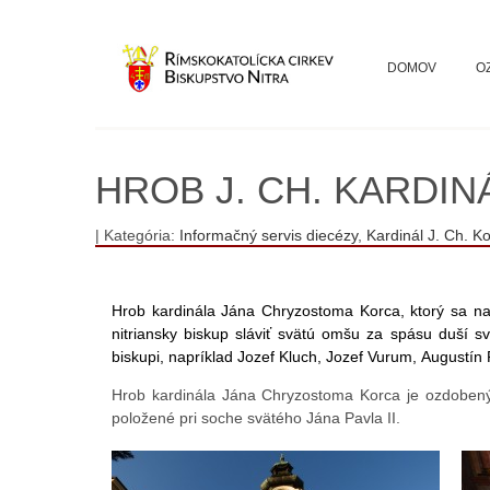
DOMOV
O
HROB J. CH. KARDI
| Kategória:
Informačný servis diecézy
,
Kardinál J. Ch. K
Hrob kardinála Jána Chryzostoma Korca, ktorý sa nac
nitriansky biskup sláviť svätú omšu za spásu duší s
biskupi, napríklad Jozef Kluch, Jozef Vurum, Augustín
Hrob kardinála Jána Chryzostoma Korca je ozdobený v
položené pri soche svätého Jána Pavla II.