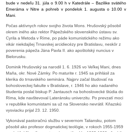
bude v nedeľu 31. júla o 9.00 h v Katedrále – Bazilike svätého
Emeráma v Nitre a pohreb v pondelok 1. augusta o 10.00 v
Mani.
Počas aktívnych rokov svojho života Mons. Hrušovský pôsobil
okrem iného ako rektor Pápežského slovenského ústavu sv.
Cyrila a Metoda v Ríme, po páde komunistického režimu ako
vikár niekdajšej Trnavskej arcidiecézy pre Bratislavu, neskôr z
poverenia pápeža Jána Pavla II. ako apoštolský nuncius v
Bielorusku.
Dominik Hrušovský sa narodil 1. 6. 1926 vo Veľkej Mani, dnes
Maňa, okr. Nové Zámky. Po maturite r. 1945 sa prihlásil za
klerika do trnavského seminára. Najprv začal študovať na
bohosloveckej fakulte v Bratislave, r. 1946 ho ako nadaného
študenta poslal biskup P. Jantausch na bohoslovecké štúdia do
Ríma, kde navštevoval Lateránsku univerzitu. Po prevzatí moci
v republike komunistami sa už na Slovensko nevrátil. Kňazskú
vysviacku prijal 23. 12. 1950.
Vykonával pastoračnú službu v severnom Taliansku, potom
pôsobil ako profesor dogmatickej teológie, v rokoch 1955-1959