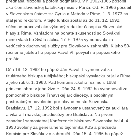
prednášal filozofiu a potom dogmatiku. V r. 1962-1966 pôsobil
ako člen slovenskej katolíckej misie v Paríži. Od. R. 1966 pôsobil
v Slovenskom ústave sv. Cyrila a Metoda v Ríme, 1. 3. 1973 sa
stal jeho rektorom. V tejto funkcii zostal až do 31. 12. 1992.
súčasne pracoval ako výkonný redaktor časopisu Slovenské
hlasy z Ríma. Vzhľadom na bohaté skúsenosti so Slovákmi
mimo vlasti ho Svätá stolica 17. 6. 1975 vymenovala za
vedúceho duchovnej služby pre Slovákov v zahraničí. K jeho 50-
ročnému jubileu ho pápež Pavol VI. povýšil na pápežského
preláta.
Dňa 18. 12. 1982 ho pápež Ján Pavol II. vymenoval za
titulárneho biskupa tubijského; biskupskú vysviacku prijal v Ríme
z jeho rúk 6. 1. 1983. Pád komunistického režimu r. 1989
priniesol obrat v jeho živote. Dňa 24. 9. 1992 ho vymenovali za
pomocného biskupa Trnavskej arcidiecézy, s osobitným
pastoračným povolením pre hlavné mesto Slovenska –
Bratislavu, 17. 12. 1992 bol slávnostne ustanovený za auxiliára
a vikára Trnavskej arcidiecézy pre Bratislavu. Na prvom
zasadaní samostatnej Konferencie biskupov Slovenska bol 4. 4.
1993 zvolený za generálneho tajomníka KBS a predsedu
Komisie pre Slovákov v zahraničí. Dňa 15. 4. 1996 ho pápež