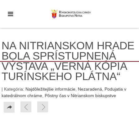
NA NITRIANSKOM HRADE
BOLA SPRÍSTUPNENÁ
VÝSTAVA „VERNÁ KÓPIA
TURÍNSKEHO PLÁTNA“
| Kategória:
Najdôležitejšie informácie
,
Nezaradená
,
Podujatia v
katedrálnom chráme
,
Pôstny čas v Nitrianskom biskupstve