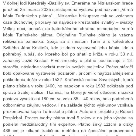
V dolnej lodi Katedrály -Baziliky sv. Emeráma na Nitrianskom hrade
je už od 25. marca 2025 sprístupnená výstava pod názvom „Verná
kópia Turínskeho plátna“ . Nitrianske biskupstvo tak vo vzácnom
čase duchovnej prípravy na najväčšie kresťanské sviatky – sviatky
Veľkej noci, prináša do katedrálneho chrámu mimoriadne vernú
kópiu Turínskeho plátna. Originálne Turínske plátno je vzácna
relikviárna pamiatka. Spája sa s mestom Turín a s katedrálou
Svätého Jána Krstiteľa, kde je dnes vystavená jeho kópia. Ide o
pohrebný rubáš, do ktorého bol po sňatí z kríža v roku 33 n.l.
zahalený Ježiš Kristus. Prvé zmienky o plátne pochádzajú z 13.
storočia, následne viackrát menilo svojich majiteľov. Počas stáročí
bolo opakovane vystavené požiarom, pričom k najrozsiahlejšiemu
poškodeniu došlo v roku 1532. Kráľovská rodina Savojských, ktorá
plátno získala v roku 1460, ho napokon v roku 1983 odkázala pod
správu Svätej stolice. Tkanina, na ktorej je vidieť otlačenú mužskú
postavu vysokú asi 180 cm vo veku 35 – 40 rokov, bola podrobená
odbornému záujmu vedcov. I na základe týchto výskumov vznikala
prezentovaná kópia Turínskeho plátna. Autorom projektu je Róbert
Pospíchal. Proces tvorby plátna trval 5 rokov a na jeho výrobe sa
podieľal medzinárodný tím expertov. Plátno šírky 111cm a dĺžky
436 cm je utkané tradičnou metódou na špeciálne pripravenom