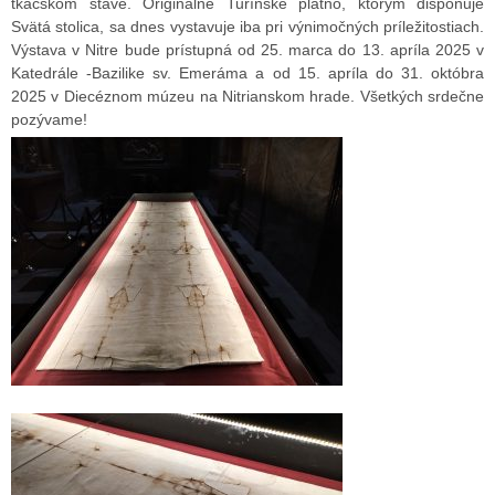
tkáčskom stave. Originálne Turínske plátno, ktorým disponuje
Svätá stolica, sa dnes vystavuje iba pri výnimočných príležitostiach.
Výstava v Nitre bude prístupná od 25. marca do 13. apríla 2025 v
Katedrále -Bazilike sv. Emeráma a od 15. apríla do 31. októbra
2025 v Diecéznom múzeu na Nitrianskom hrade. Všetkých srdečne
pozývame!