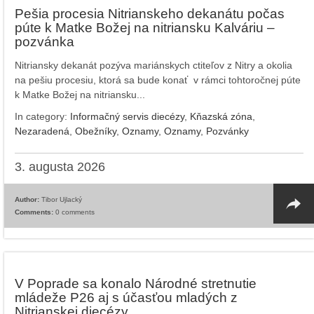
Pešia procesia Nitrianskeho dekanátu počas
púte k Matke Božej na nitriansku Kalváriu –
pozvánka
Nitriansky dekanát pozýva mariánskych ctiteľov z Nitry a okolia
na pešiu procesiu, ktorá sa bude konať v rámci tohtoročnej púte
k Matke Božej na nitriansku...
In category:
Informačný servis diecézy
,
Kňazská zóna
,
Nezaradená
,
Obežníky
,
Oznamy
,
Oznamy
,
Pozvánky
3. augusta 2026
Author:
Tibor Ujlacký
Comments:
0 comments
V Poprade sa konalo Národné stretnutie
mládeže P26 aj s účasťou mladých z
Nitrianskej diecézy