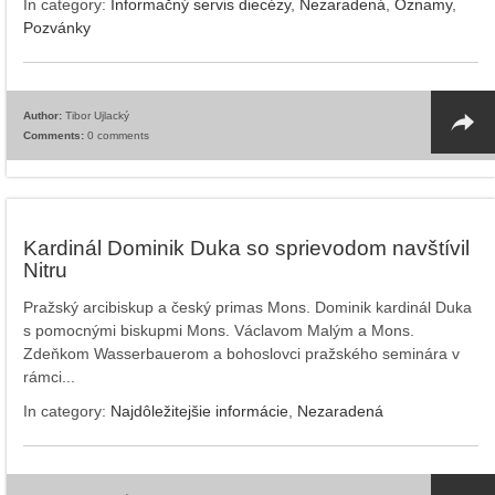
In category:
Informačný servis diecézy
,
Nezaradená
,
Oznamy
,
Pozvánky
Author:
Tibor Ujlacký
Comments:
0 comments
Kardinál Dominik Duka so sprievodom navštívil
Nitru
Pražský arcibiskup a český primas Mons. Dominik kardinál Duka
s pomocnými biskupmi Mons. Václavom Malým a Mons.
Zdeňkom Wasserbauerom a bohoslovci pražského seminára v
rámci...
In category:
Najdôležitejšie informácie
,
Nezaradená