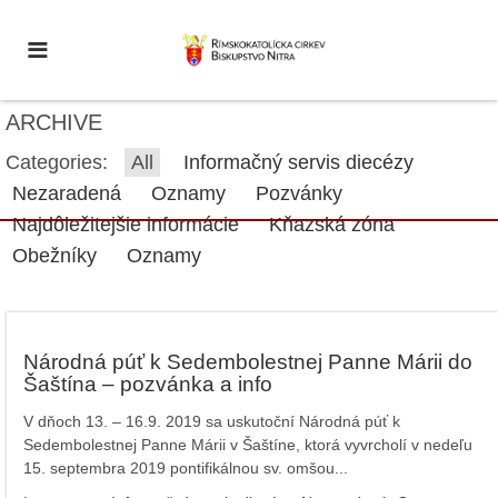
ARCHIVE
Categories:
All
Informačný servis diecézy
Nezaradená
Oznamy
Pozvánky
Najdôležitejšie informácie
Kňazská zóna
Obežníky
Oznamy
Národná púť k Sedembolestnej Panne Márii do
Šaštína – pozvánka a info
V dňoch 13. – 16.9. 2019 sa uskutoční Národná púť k
Sedembolestnej Panne Márii v Šaštíne, ktorá vyvrcholí v nedeľu
15. septembra 2019 pontifikálnou sv. omšou...