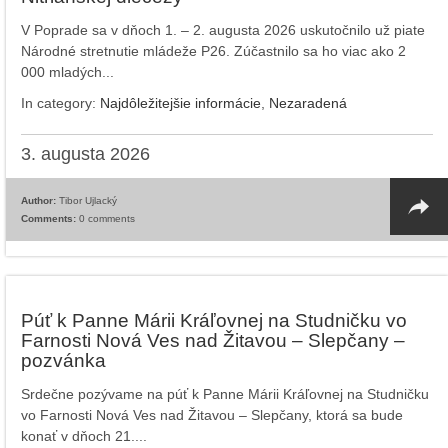
V Poprade sa v dňoch 1. – 2. augusta 2026 uskutočnilo už piate
Národné stretnutie mládeže P26. Zúčastnilo sa ho viac ako 2
000 mladých...
In category:
Najdôležitejšie informácie
,
Nezaradená
3. augusta 2026
Author:
Tibor Ujlacký
Comments:
0 comments
Púť k Panne Márii Kráľovnej na Studničku vo
Farnosti Nová Ves nad Žitavou – Slepčany –
pozvánka
Srdečne pozývame na púť k Panne Márii Kráľovnej na Studničku
vo Farnosti Nová Ves nad Žitavou – Slepčany, ktorá sa bude
konať v dňoch 21....