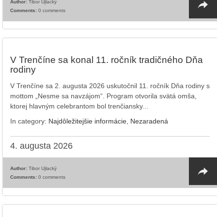
Author:
Tibor Ujlacký
Comments:
0 comments
V Trenčíne sa konal 11. ročník tradičného Dňa
rodiny
V Trenčíne sa 2. augusta 2026 uskutočnil 11. ročník Dňa rodiny s
mottom „Nesme sa navzájom“. Program otvorila svätá omša,
ktorej hlavným celebrantom bol trenčiansky...
In category:
Najdôležitejšie informácie
,
Nezaradená
4. augusta 2026
Author:
Tibor Ujlacký
Comments:
0 comments