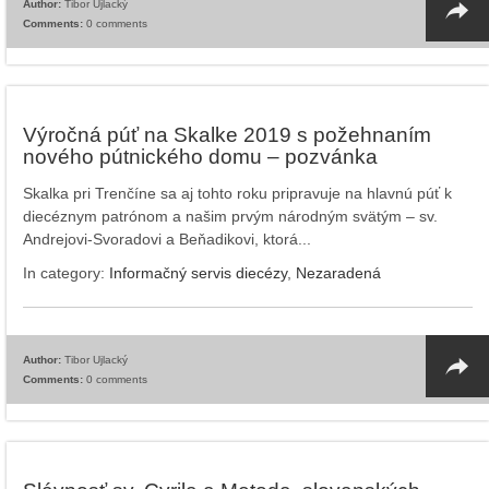
Author:
Tibor Ujlacký
Comments:
0 comments
Výročná púť na Skalke 2019 s požehnaním
nového pútnického domu – pozvánka
Skalka pri Trenčíne sa aj tohto roku pripravuje na hlavnú púť k
diecéznym patrónom a našim prvým národným svätým – sv.
Andrejovi-Svoradovi a Beňadikovi, ktorá...
In category:
Informačný servis diecézy
,
Nezaradená
Author:
Tibor Ujlacký
Comments:
0 comments