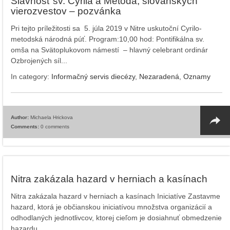
Slávnosť sv. Cyrila a Metoda, slovanských
vierozvestov – pozvánka
Pri tejto príležitosti sa 5. júla 2019 v Nitre uskutoční Cyrilo-
metodská národná púť. Program:10,00 hod: Pontifikálna sv.
omša na Svätoplukovom námestí – hlavný celebrant ordinár
Ozbrojených síl...
In category:
Informačný servis diecézy
,
Nezaradená
,
Oznamy
Author:
Michaela Hrickova
Comments:
0 comments
Nitra zakázala hazard v herniach a kasínach
Nitra zakázala hazard v herniach a kasínach Iniciatíve Zastavme
hazard, ktorá je občianskou iniciatívou množstva organizácií a
odhodlaných jednotlivcov, ktorej cieľom je dosiahnuť obmedzenie
hazardu...