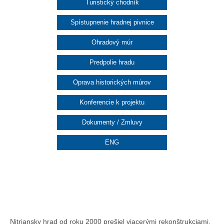
Turistický chodník
Spístupnenie hradnej pivnice
Ohradový múr
Predpolie hradu
Oprava historických múrov
Konferencie k projektu
Dokumenty / Zmluvy
ENG
Nitriansky hrad od roku 2000 prešiel viacerými rekonštrukciami,