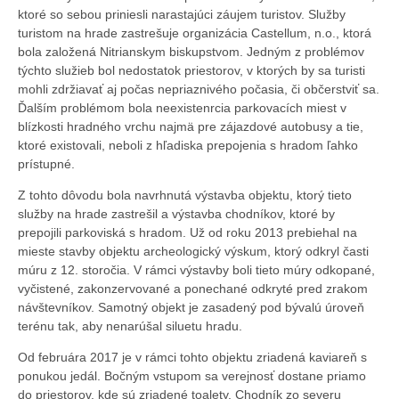
ktoré so sebou priniesli narastajúci záujem turistov. Služby
turistom na hrade zastrešuje organizácia Castellum, n.o., ktorá
bola založená Nitrianskym biskupstvom. Jedným z problémov
týchto služieb bol nedostatok priestorov, v ktorých by sa turisti
mohli zdržiavať aj počas nepriaznivého počasia, či občerstviť sa.
Ďalším problémom bola neexistenrcia parkovacích miest v
blízkosti hradného vrchu najmä pre zájazdové autobusy a tie,
ktoré existovali, neboli z hľadiska prepojenia s hradom ľahko
prístupné.
Z tohto dôvodu bola navrhnutá výstavba objektu, ktorý tieto
služby na hrade zastrešil a výstavba chodníkov, ktoré by
prepojili parkoviská s hradom. Už od roku 2013 prebiehal na
mieste stavby objektu archeologický výskum, ktorý odkryl časti
múru z 12. storočia. V rámci výstavby boli tieto múry odkopané,
vyčistené, zakonzervované a ponechané odkryté pred zrakom
návštevníkov. Samotný objekt je zasadený pod bývalú úroveň
terénu tak, aby nenarúšal siluetu hradu.
Od februára 2017 je v rámci tohto objektu zriadená kaviareň s
ponukou jedál. Bočným vstupom sa verejnosť dostane priamo
do priestorov, kde sú zriadené toalety. Chodník zo severu