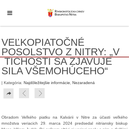
VEĽKOPIATOČNÉ
POSOLSTVO Z NITRY: „V
TICHOSTI SA ZJAVUJE
SILA VŠEMOHÚCEHO“
| Kategória:
Najdôležitejšie informácie
,
Nezaradená
Obradom Veľkého piatku na Kalvárii v Nitre za účasti veľkého
množstva veriacich 29. marca 2024 predsedal nitriansky biskup