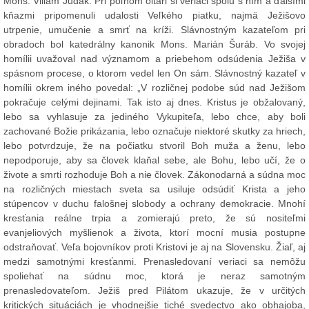
Mons. Viliam Judák. Pri poľnom oltári si veriaci spolu s ním a ďalšími
kňazmi pripomenuli udalosti Veľkého piatku, najmä Ježišovo
utrpenie, umučenie a smrť na kríži. Slávnostným kazateľom pri
obradoch bol katedrálny kanonik Mons. Marián Šuráb. Vo svojej
homílii uvažoval nad významom a priebehom odsúdenia Ježiša v
spásnom procese, o ktorom vedel len On sám. Slávnostný kazateľ v
homílii okrem iného povedal: „V rozličnej podobe súd nad Ježišom
pokračuje celými dejinami. Tak isto aj dnes. Kristus je obžalovaný,
lebo sa vyhlasuje za jediného Vykupiteľa, lebo chce, aby boli
zachované Božie prikázania, lebo označuje niektoré skutky za hriech,
lebo potvrdzuje, že na počiatku stvoril Boh muža a ženu, lebo
nepodporuje, aby sa človek klaňal sebe, ale Bohu, lebo učí, že o
živote a smrti rozhoduje Boh a nie človek. Zákonodarná a súdna moc
na rozličných miestach sveta sa usiluje odsúdiť Krista a jeho
stúpencov v duchu falošnej slobody a ochrany demokracie. Mnohí
kresťania reálne trpia a zomierajú preto, že sú nositeľmi
evanjeliových myšlienok a života, ktorí mocní musia postupne
odstraňovať. Veľa bojovníkov proti Kristovi je aj na Slovensku. Žiaľ, aj
medzi samotnými kresťanmi. Prenasledovaní veriaci sa nemôžu
spoliehať na súdnu moc, ktorá je neraz samotným
prenasledovateľom. Ježiš pred Pilátom ukazuje, že v určitých
kritických situáciách je vhodnejšie tiché svedectvo ako obhajoba,