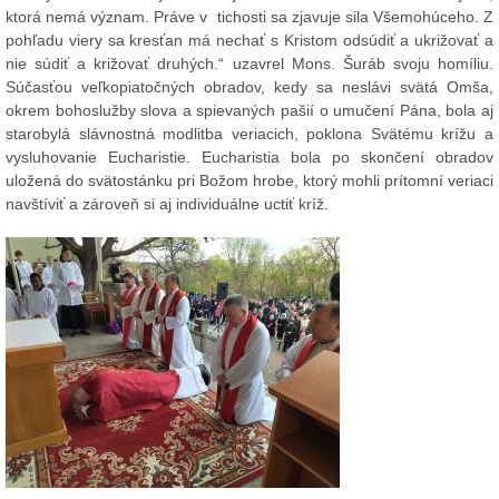
ktorá nemá význam. Práve v tichosti sa zjavuje sila Všemohúceho. Z
pohľadu viery sa kresťan má nechať s Kristom odsúdiť a ukrižovať a
nie súdiť a križovať druhých.“ uzavrel Mons. Šuráb svoju homíliu.
Súčasťou veľkopiatočných obradov, kedy sa neslávi svätá Omša,
okrem bohoslužby slova a spievaných pašií o umučení Pána, bola aj
starobylá slávnostná modlitba veriacich, poklona Svätému krížu a
vysluhovanie Eucharistie. Eucharistia bola po skončení obradov
uložená do svätostánku pri Božom hrobe, ktorý mohli prítomní veriaci
navštíviť a zároveň si aj individuálne uctiť kríž.