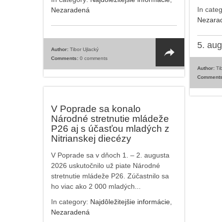
In cate
Nezaradená
Nezara
5. au
Author:
Tibor Ujlacký
Comments:
0 comments
Author:
Tib
Comments
V Poprade sa konalo
Národné stretnutie mládeže
P26 aj s účasťou mladých z
Nitrianskej diecézy
V Poprade sa v dňoch 1. – 2. augusta
2026 uskutočnilo už piate Národné
stretnutie mládeže P26. Zúčastnilo sa
ho viac ako 2 000 mladých...
In category:
Najdôležitejšie informácie
,
Nezaradená