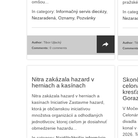
omšou...
pražské
In category:
Informačný servis diecézy
,
In cate
Nezaradená
,
Oznamy
,
Pozvánky
Nezara
Author:
Tibor Ujlacký
Author:
Tib
Comments:
0 comments
Comments
Nitra zakázala hazard v
Skonč
herniach a kasínach
celon
kresť
Nitra zakázala hazard v herniach a
Gora
kasínach Iniciatíve Zastavme hazard,
V Močen
ktorá je občianskou iniciatívou
Celonár
množstva organizácií a odhodlaných
divadla
jednotlivcov, ktorej cieľom je dosiahnuť
konal v
obmedzenie hazardu...
2026. To
In category:
Najdôležitejšie informácie
,