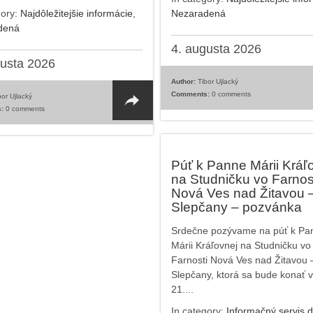
gory:
Najdôležitejšie informácie
,
Nezaradená
dená
4. augusta 2026
gusta 2026
Author:
Tibor Ujlacký
Comments:
0 comments
or Ujlacký
:
0 comments
Púť k Panne Márii Kráľ
na Studničku vo Farnos
Nová Ves nad Žitavou 
Slepčany – pozvánka
Srdečne pozývame na púť k Pa
Márii Kráľovnej na Studničku vo
Farnosti Nová Ves nad Žitavou 
Slepčany, ktorá sa bude konať 
21....
In category:
Informačný servis d