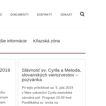
VO
DOKUMENTY
KONTAKTY
ODKAZY
jšie informácie
Kňazská zóna
 2019
Slávnosť sv. Cyrila a Metoda,
slovanských vierozvestov –
pozvánka
Pri tejto príležitosti sa 5. júla 2019
roku
v Nitre uskutoční Cyrilo-metodská
céznym
národná púť. Program:10,00 hod:
dným
Pontifikálna sv. omša na