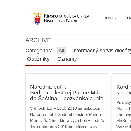
DOMOV
O
ARCHIVE
Categories:
All
Informačný servis diecéz
Obežníky
Oznamy
Národná púť k
Kardi
Sedembolestnej Panne Márii
sprie
do Šaštína – pozvánka a info
Pražský
V dňoch 13. – 16.9. 2019 sa uskutoční
Mons. D
Národná púť k Sedembolestnej Panne
pomocn
Márii v Šaštíne, ktorá vyvrcholí v nedeľu
Malým 
15. septembra 2019 pontifikálnou sv.
Wasser