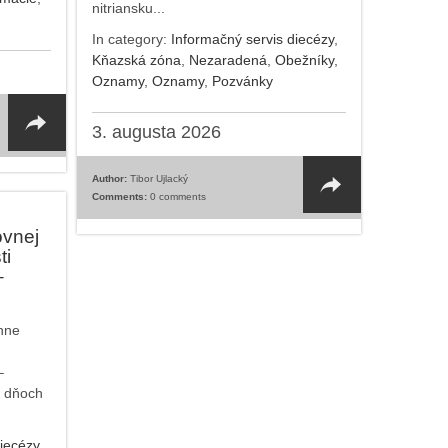
nitriansku...
In category:
Informačný servis diecézy
,
Kňazská zóna
,
Nezaradená
,
Obežníky
,
Oznamy
,
Oznamy
,
Pozvánky
3. augusta 2026
Author:
Tibor Ujlacký
Comments:
0 comments
ovnej
ti
–
nne
–
v dňoch
iecézy
,