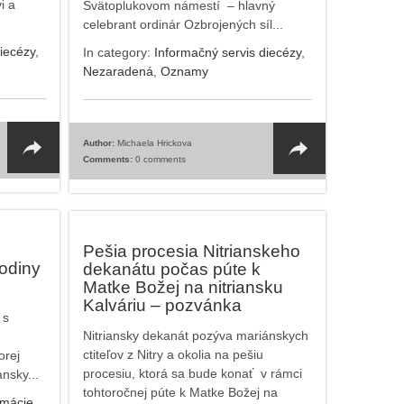
i a
Svätoplukovom námestí – hlavný
celebrant ordinár Ozbrojených síl...
iecézy
,
In category:
Informačný servis diecézy
,
Nezaradená
,
Oznamy
Author:
Michaela Hrickova
Comments:
0 comments
Pešia procesia Nitrianskeho
rodiny
dekanátu počas púte k
Matke Božej na nitriansku
Kalváriu – pozvánka
 s
Nitriansky dekanát pozýva mariánskych
ctiteľov z Nitry a okolia na pešiu
orej
procesiu, ktorá sa bude konať v rámci
nsky...
tohtoročnej púte k Matke Božej na
rmácie
,