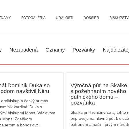
ZNAMY
FOTOGALÉRIA
UDALOSTI
DOSSIER
BISKUPST
y
Nezaradená
Oznamy
Pozvánky
Najdôležite
nál Dominik Duka so
Výročná púť na Skalke
vodom navštívil Nitru
s požehnaním nového
pútnického domu –
 arcibiskup a český primas
pozvánka
ominik kardinál Duka s
Skalka pri Trenčíne sa aj tohto 
ými biskupmi Mons. Václavom
pripravuje na hlavnú púť k die
a Mons. Zdeňkom
patrónom a našim prvým náro
bauerom a bohoslovci