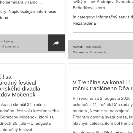
svätým – sv. Andrejovi-Svoradov
ho seminára v rámci...
Beňadikovi, ktorá...
gory:
Najdôležitejšie informácie
,
In category:
Informačný servis d
dená
Nezaradená
or Ujlacký
:
0 comments
Author:
Tibor Ujlacký
Comments:
0 comments
il sa
V Trenčíne sa konal 11.
árodný festival
ročník tradičného Dňa 
anského divadla
zdov Močenok
V Trenčíne sa 2. augusta 2026
ku sa skončil 34. ročník
uskutočnil 11. ročník Dňa rodiny
odného festivalu kresťanského
mottom „Nesme sa navzájom“.
 Gorazdov Močenok, ktorý sa
Program otvorila svätá omša, kt
 dňoch 26. júla – 1. augusta
hlavným celebrantom bol trenčia
htoročný festival...
In category:
Najdôležitejšie info