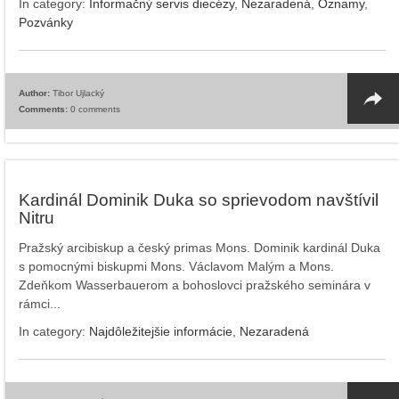
In category:
Informačný servis diecézy
,
Nezaradená
,
Oznamy
,
Pozvánky
Author:
Tibor Ujlacký
Comments:
0 comments
Kardinál Dominik Duka so sprievodom navštívil
Nitru
Pražský arcibiskup a český primas Mons. Dominik kardinál Duka
s pomocnými biskupmi Mons. Václavom Malým a Mons.
Zdeňkom Wasserbauerom a bohoslovci pražského seminára v
rámci...
In category:
Najdôležitejšie informácie
,
Nezaradená