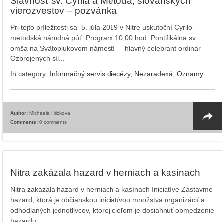
Slávnosť sv. Cyrila a Metoda, slovanských
vierozvestov – pozvánka
Pri tejto príležitosti sa 5. júla 2019 v Nitre uskutoční Cyrilo-
metodská národná púť. Program:10,00 hod: Pontifikálna sv.
omša na Svätoplukovom námestí – hlavný celebrant ordinár
Ozbrojených síl...
In category:
Informačný servis diecézy
,
Nezaradená
,
Oznamy
Author:
Michaela Hrickova
Comments:
0 comments
Nitra zakázala hazard v herniach a kasínach
Nitra zakázala hazard v herniach a kasínach Iniciatíve Zastavme
hazard, ktorá je občianskou iniciatívou množstva organizácií a
odhodlaných jednotlivcov, ktorej cieľom je dosiahnuť obmedzenie
hazardu...