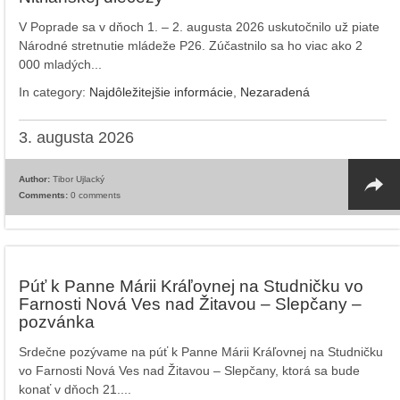
V Poprade sa v dňoch 1. – 2. augusta 2026 uskutočnilo už piate
Národné stretnutie mládeže P26. Zúčastnilo sa ho viac ako 2
000 mladých...
In category:
Najdôležitejšie informácie
,
Nezaradená
3. augusta 2026
Author:
Tibor Ujlacký
Comments:
0 comments
Púť k Panne Márii Kráľovnej na Studničku vo
Farnosti Nová Ves nad Žitavou – Slepčany –
pozvánka
Srdečne pozývame na púť k Panne Márii Kráľovnej na Studničku
vo Farnosti Nová Ves nad Žitavou – Slepčany, ktorá sa bude
konať v dňoch 21....