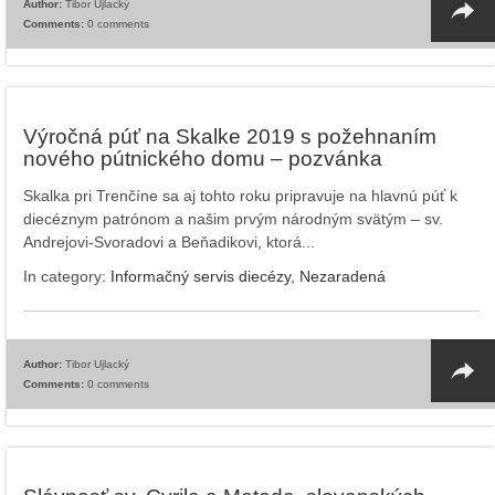
Author:
Tibor Ujlacký
Comments:
0 comments
Výročná púť na Skalke 2019 s požehnaním
nového pútnického domu – pozvánka
Skalka pri Trenčíne sa aj tohto roku pripravuje na hlavnú púť k
diecéznym patrónom a našim prvým národným svätým – sv.
Andrejovi-Svoradovi a Beňadikovi, ktorá...
In category:
Informačný servis diecézy
,
Nezaradená
Author:
Tibor Ujlacký
Comments:
0 comments