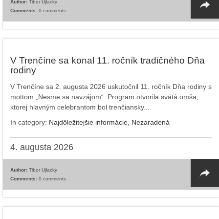
Author:
Tibor Ujlacký
Comments:
0 comments
V Trenčíne sa konal 11. ročník tradičného Dňa
rodiny
V Trenčíne sa 2. augusta 2026 uskutočnil 11. ročník Dňa rodiny s
mottom „Nesme sa navzájom“. Program otvorila svätá omša,
ktorej hlavným celebrantom bol trenčiansky...
In category:
Najdôležitejšie informácie
,
Nezaradená
4. augusta 2026
Author:
Tibor Ujlacký
Comments:
0 comments