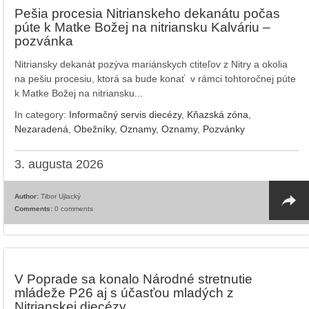
Pešia procesia Nitrianskeho dekanátu počas
púte k Matke Božej na nitriansku Kalváriu –
pozvánka
Nitriansky dekanát pozýva mariánskych ctiteľov z Nitry a okolia
na pešiu procesiu, ktorá sa bude konať v rámci tohtoročnej púte
k Matke Božej na nitriansku...
In category:
Informačný servis diecézy
,
Kňazská zóna
,
Nezaradená
,
Obežníky
,
Oznamy
,
Oznamy
,
Pozvánky
3. augusta 2026
Author:
Tibor Ujlacký
Comments:
0 comments
V Poprade sa konalo Národné stretnutie
mládeže P26 aj s účasťou mladých z
Nitrianskej diecézy