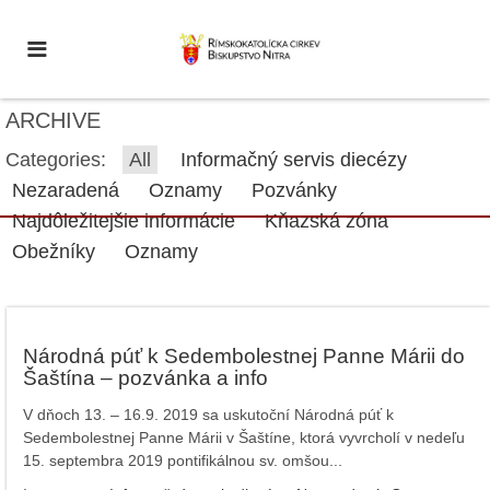
ARCHIVE
Categories:
All
Informačný servis diecézy
Nezaradená
Oznamy
Pozvánky
Najdôležitejšie informácie
Kňazská zóna
Obežníky
Oznamy
Národná púť k Sedembolestnej Panne Márii do
Šaštína – pozvánka a info
V dňoch 13. – 16.9. 2019 sa uskutoční Národná púť k
Sedembolestnej Panne Márii v Šaštíne, ktorá vyvrcholí v nedeľu
15. septembra 2019 pontifikálnou sv. omšou...