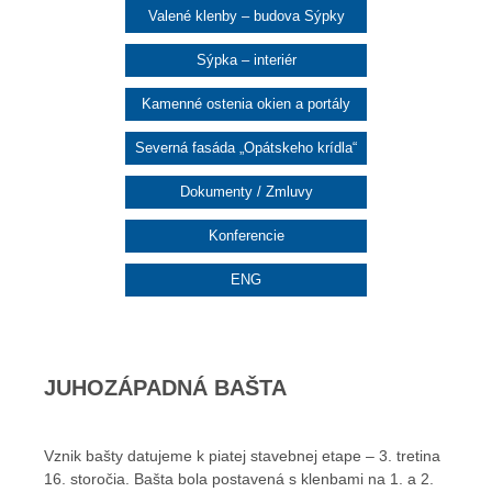
Valené klenby – budova Sýpky
Sýpka – interiér
Kamenné ostenia okien a portály
Severná fasáda „Opátskeho krídla“
Dokumenty / Zmluvy
Konferencie
ENG
JUHOZÁPADNÁ BAŠTA
Vznik bašty datujeme k piatej stavebnej etape – 3. tretina
16. storočia. Bašta bola postavená s klenbami na 1. a 2.