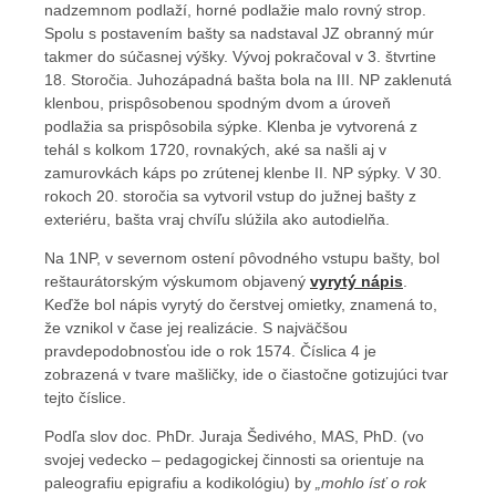
nadzemnom podlaží, horné podlažie malo rovný strop.
Spolu s postavením bašty sa nadstaval JZ obranný múr
takmer do súčasnej výšky. Vývoj pokračoval v 3. štvrtine
18. Storočia. Juhozápadná bašta bola na III. NP zaklenutá
klenbou, prispôsobenou spodným dvom a úroveň
podlažia sa prispôsobila sýpke. Klenba je vytvorená z
tehál s kolkom 1720, rovnakých, aké sa našli aj v
zamurovkách káps po zrútenej klenbe II. NP sýpky. V 30.
rokoch 20. storočia sa vytvoril vstup do južnej bašty z
exteriéru, bašta vraj chvíľu slúžila ako autodielňa.
Na 1NP, v severnom ostení pôvodného vstupu bašty, bol
reštaurátorským výskumom objavený
vyrytý nápis
.
Keďže bol nápis vyrytý do čerstvej omietky, znamená to,
že vznikol v čase jej realizácie. S najväčšou
pravdepodobnosťou ide o rok 1574. Číslica 4 je
zobrazená v tvare mašličky, ide o čiastočne gotizujúci tvar
tejto číslice.
Podľa slov doc. PhDr. Juraja Šedivého, MAS, PhD. (vo
svojej vedecko – pedagogickej činnosti sa orientuje na
paleografiu epigrafiu a kodikológiu) by
„mohlo ísť o rok