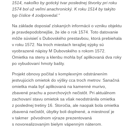
1514, nakoľko by gotický tvar poslednej štvorky pri roku
1574 bol už veľmi anachronický. K roku 1514 by takýto
typ číslice 4 zodpovedal.“
Na základe doposiaľ získaných informácii o vzniku objektu
je pravdepodobnejšie, že ide o rok 1574. Toto datovanie
môže súvisieť s Dubovského prestavbou, ktorá prebiehala
v roku 1572. Na troch miestach terajšej sýpky sú
vyobrazené nápisy M Dubovského s rokom 1572.
Omietka na steny a klenbu mohla byť aplikovaná dva roky
po vybudovaní hmoty bašty.
Projekt obnovy počítal s komplexným odstránením
jestvujúcich omietok do výšky cca troch metrov. Sanačná
omietka mala byť aplikovaná na kamenné murivo,
zbavené prachu a povrchových nečistôt. Pri aktuálnom
zachovaní stavu omietok sa však neodstránila omietka
z poslednej tretiny 16. Storočia, ale naopak bola omietka
zbavená nečistôt, úbytky boli doplnené, a miestnosť je
v takmer pôvodnom výraze prezentovaná
s novorealizovaným bielym vápenným náterom.