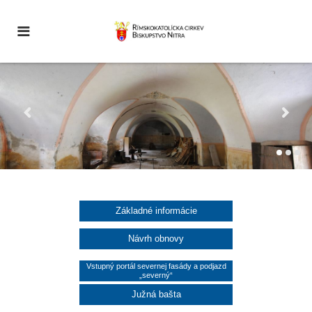
Základné informácie
Návrh obnovy
Vstupný portál severnej fasády a podjazd
„severný“
Južná bašta