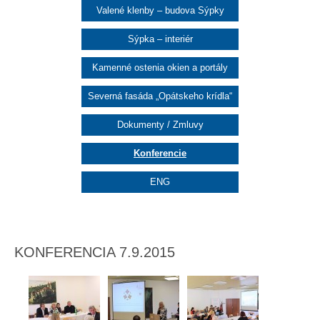
Valené klenby – budova Sýpky
Sýpka – interiér
Kamenné ostenia okien a portály
Severná fasáda „Opátskeho krídla“
Dokumenty / Zmluvy
Konferencie
ENG
KONFERENCIA 7.9.2015